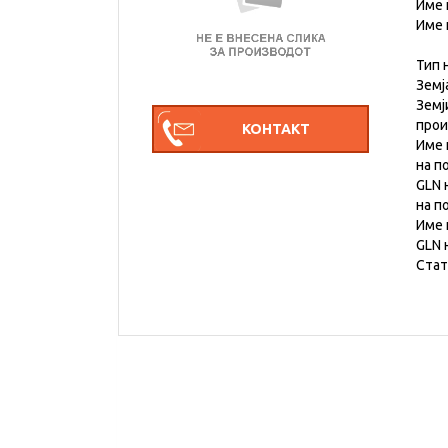
Име 
Име 
Тип 
Земј
Земј
про
Име 
на п
GLN 
на п
Име 
GLN 
Стат