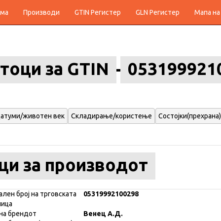
ма
Производи
GTIN Регистер
GLN Регистер
Мапа на
тоци за GTIN
053199921
атуми/животен век
Складирање/користење
Состојки(прехрана)
ци за производот
ален број на трговската
05319992100298
ница
на брендот
Венец А.Д.