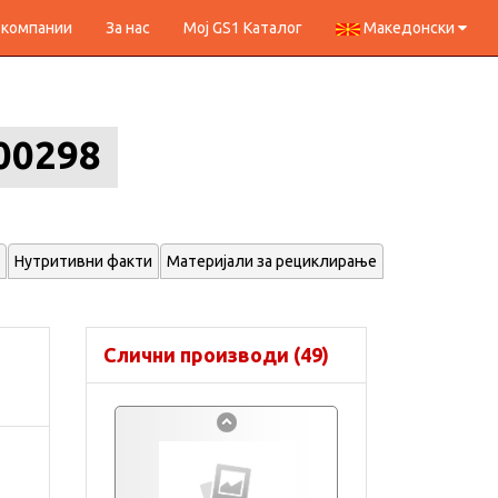
 компании
За нас
Мој GS1 Каталог
Македонски
00298
Нутритивни факти
Материјали за рециклирање
Слични производи (49)