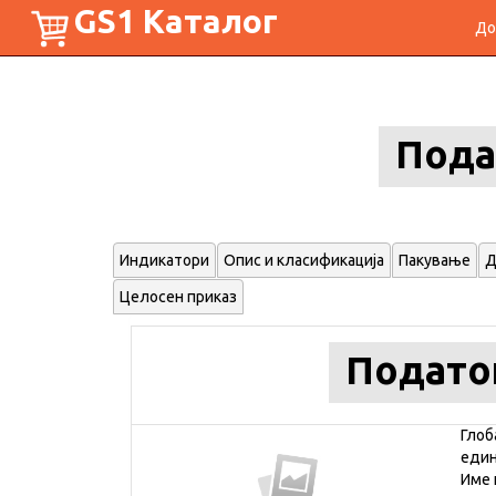
GS1 Каталог
До
Пода
Индикатори
Опис и класификација
Пакување
Д
Целосен приказ
Подато
Глоб
еди
Име 