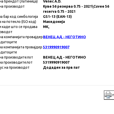
на брендот (латиница)
Venec A.D.
на производот
Куве 56 резерва 0.75 - 2021\Cuvee 56
reserva 0.75 - 2021
на бар код симбологија
GS1-13 (EAN-13)
а на потекло (ISO код)
Македонија
и каде што се продава
MK,
изводот
на компанијата провајдер
ВЕНЕЦ АД - НЕГОТИНО
одатоците
на компанијата провајдер
5319990919007
одатоците
на производителот
ВЕНЕЦ АД - НЕГОТИНО
на производителот
5319990919007
ус на производот
Додаден за прв пат