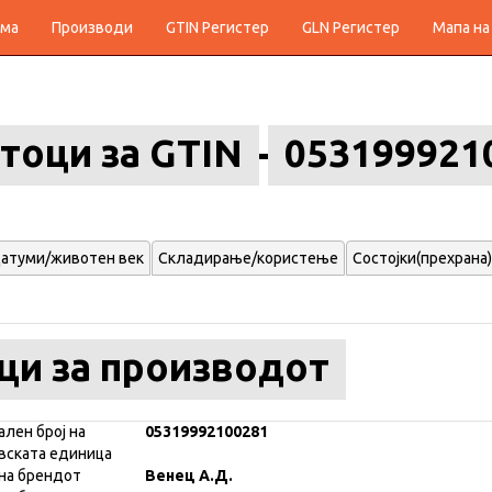
ма
Производи
GTIN Регистер
GLN Регистер
Мапа на
тоци за GTIN
053199921
атуми/животен век
Складирање/користење
Состојки(прехрана)
ци за производот
ален број на
05319992100281
вската единица
на брендот
Венец А.Д.