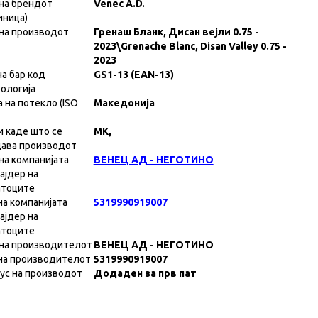
на брендот
Venec A.D.
иница)
на производот
Гренаш Бланк, Дисан вејли 0.75 -
2023\Grenache Blanc, Disan Valley 0.75 -
2023
на бар код
GS1-13 (EAN-13)
ологија
а на потекло (ISO
Македонија
и каде што се
MK,
ава производот
на компанијата
ВЕНЕЦ АД - НЕГОТИНО
ајдер на
атоците
на компанијата
5319990919007
ајдер на
атоците
на производителот
ВЕНЕЦ АД - НЕГОТИНО
на производителот
5319990919007
ус на производот
Додаден за прв пат