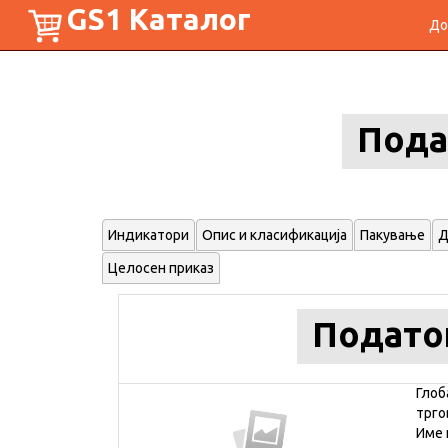
GS1 Каталог
До
Пода
Индикатори
Опис и класификација
Пакување
Д
Целосен приказ
Подато
Глоб
трго
Име 