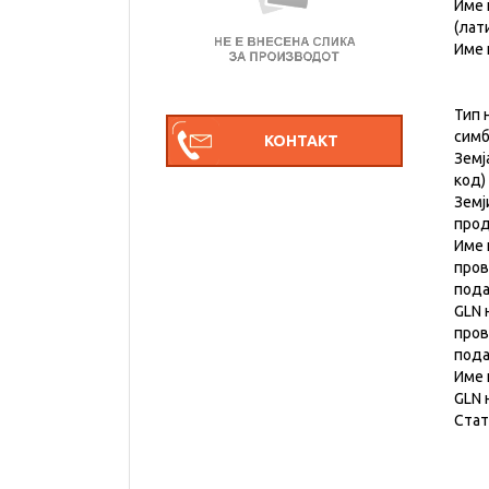
Име 
(лат
Име 
Тип 
симб
Земј
код)
Земј
прод
Име 
пров
под
GLN 
пров
под
Име 
GLN 
Стат