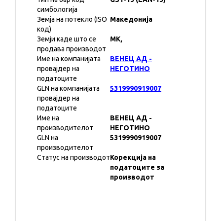
симбологија
Земја на потекло (ISO
Македонија
код)
Земји каде што се
MK,
продава производот
Име на компанијата
ВЕНЕЦ АД -
провајдер на
НЕГОТИНО
податоците
GLN на компанијата
5319990919007
провајдер на
податоците
Име на
ВЕНЕЦ АД -
производителот
НЕГОТИНО
GLN на
5319990919007
производителот
Статус на производот
Корекција на
податоците за
производот