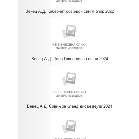
Венец А.Д. Кабернет совињон сингл блок 2022
Венец А.Д. Пино Гриџо дисан вејли 2024
Венец А.Д. Совињон бланд дисан вејли 2024