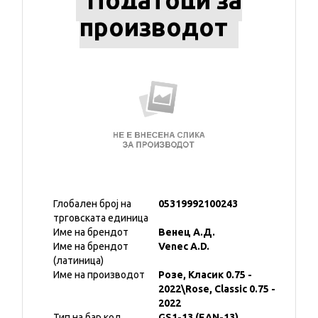
Податоци за
производот
Глобален број на
05319992100243
трговската единица
Име на брендот
Венец А.Д.
Име на брендот
Venec A.D.
(латиница)
Име на производот
Розе, Класик 0.75 -
2022\Rose, Classic 0.75 -
2022
Тип на бар код
GS1-13 (EAN-13)