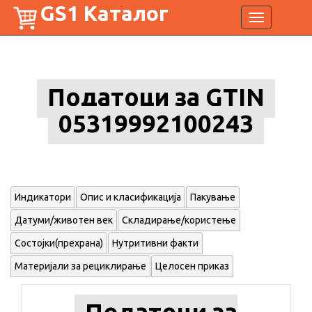
GS1 Каталог
Toggle
navigation
Податоци за GTIN
05319992100243
Индикатори
Опис и класификација
Пакување
Датуми/животен век
Складирање/користење
Состојки(прехрана)
Нутритивни факти
Материјали за рециклирање
Целосен приказ