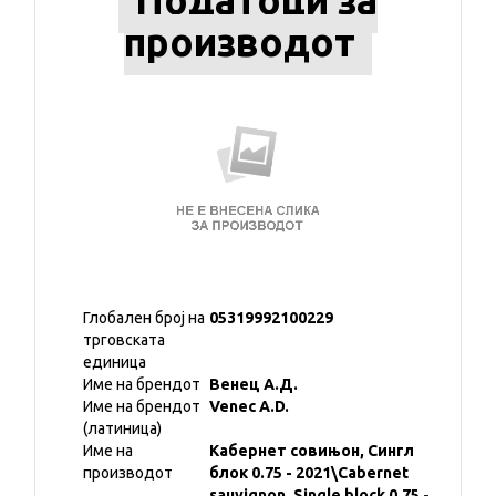
Податоци за
производот
Глобален број на
05319992100229
трговската
единица
Име на брендот
Венец А.Д.
Име на брендот
Venec A.D.
(латиница)
Име на
Кабернет совињон, Сингл
производот
блок 0.75 - 2021\Cabernet
sauvignon, Single block 0.75 -