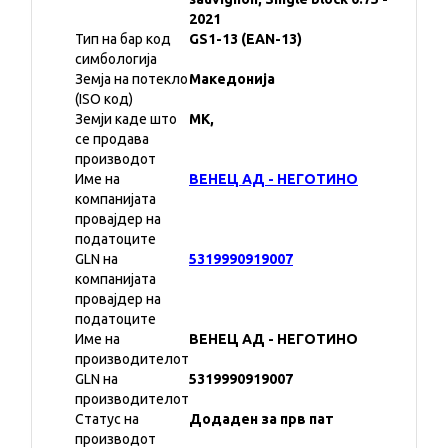
2021
Тип на бар код
GS1-13 (EAN-13)
симбологија
Земја на потекло
Македонија
(ISO код)
Земји каде што
MK,
се продава
производот
Име на
ВЕНЕЦ АД - НЕГОТИНО
компанијата
провајдер на
податоците
GLN на
5319990919007
компанијата
провајдер на
податоците
Име на
ВЕНЕЦ АД - НЕГОТИНО
производителот
GLN на
5319990919007
производителот
Статус на
Додаден за прв пат
производот