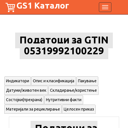
GS1 Каталог
Toggle
navigation
Податоци за GTIN
05319992100229
Индикатори
Опис и класификација
Пакување
Датуми/животен век
Складирање/користење
Состојки(прехрана)
Нутритивни факти
Материјали за рециклирање
Целосен приказ