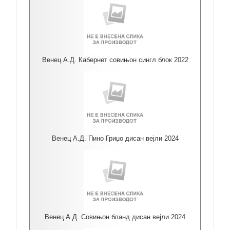
Венец А.Д. Кабернет совињон сингл блок 2022
Венец А.Д. Пино Гриџо дисан вејли 2024
Венец А.Д. Совињон бланд дисан вејли 2024