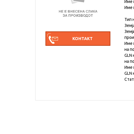
Име 
Име 
Тип 
Земј
Земј
про
Име 
на п
GLN 
на п
Име 
GLN 
Стат