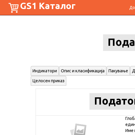
GS1 Каталог
До
Пода
Индикатори
Опис и класификација
Пакување
Д
Целосен приказ
Подато
Глоб
еди
Име 