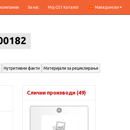
 компании
За нас
Мој GS1 Каталог
Македонски
00182
Нутритивни факти
Материјали за рециклирање
Слични производи (49)