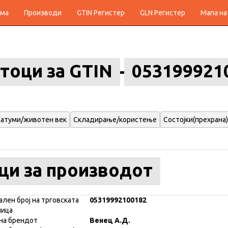
ма
Производи
GTIN Регистер
GLN Регистер
Мапа на
тоци за GTIN
053199921
атуми/животен век
Складирање/користење
Состојки(прехрана)
ци за производот
ален број на трговската
05319992100182
ница
на брендот
Венец А.Д.