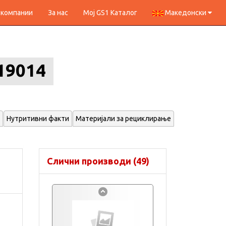
 компании
За нас
Мој GS1 Каталог
Македонски
19014
Нутритивни факти
Материјали за рециклирање
Слични производи (49)