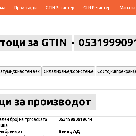
ма
Производи
GTIN Регистер
GLN Регистер
Мапа на
тоци за GTIN
053199909
атуми/животен век
Складирање/користење
Состојки(прехрана)
ци за производот
ален број на трговската
05319990919014
ница
на брендот
Венец АД