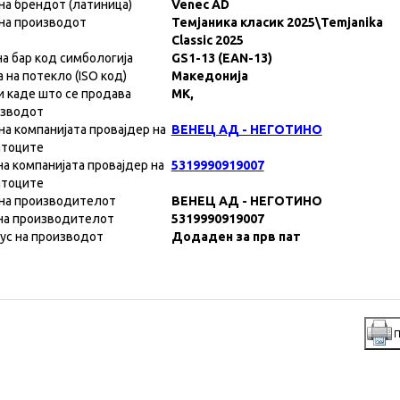
на брендот (латиница)
Venec AD
на производот
Темјаника класик 2025\Temjanika
Classic 2025
на бар код симбологија
GS1-13 (EAN-13)
а на потекло (ISO код)
Македонија
и каде што се продава
MK,
изводот
на компанијата провајдер на
ВЕНЕЦ АД - НЕГОТИНО
атоците
на компанијата провајдер на
5319990919007
атоците
на производителот
ВЕНЕЦ АД - НЕГОТИНО
на производителот
5319990919007
ус на производот
Додаден за прв пат