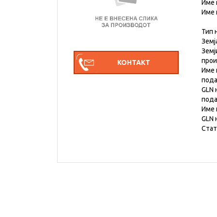
Име 
Име 
Тип 
Земј
Земј
про
Име 
под
GLN 
под
Име 
GLN 
Стат