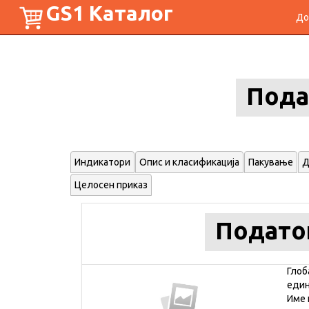
GS1 Каталог
До
Пода
Индикатори
Опис и класификација
Пакување
Д
Целосен приказ
Подато
Глоб
еди
Име 