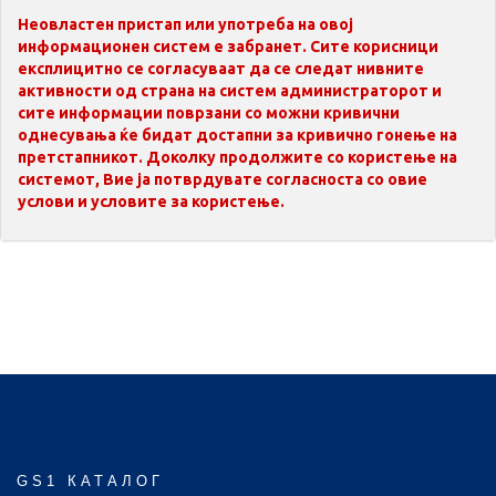
Неовластен пристап или употреба на овој
информационен систем е забранет. Сите корисници
експлицитно се согласуваат да се следат нивните
активности од страна на систем администраторот и
сите информации поврзани со можни кривични
однесувања ќе бидат достапни за кривично гонење на
претстапникот. Доколку продолжите со користење на
системот, Вие ја потврдувате согласноста со овие
услови и условите за користење.
GS1 КАТАЛОГ