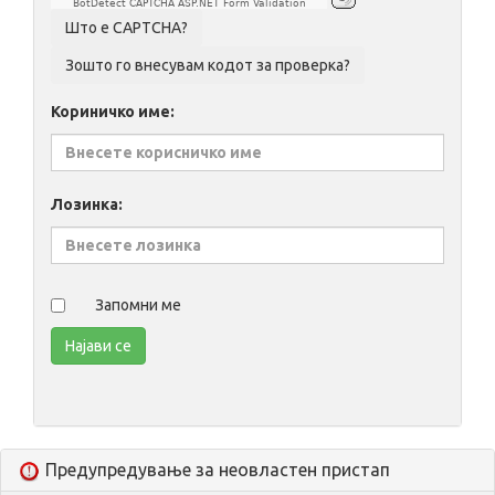
BotDetect CAPTCHA ASP.NET Form Validation
Кориничко име:
Лозинка:
Запомни ме
Предупредување за неовластен пристап