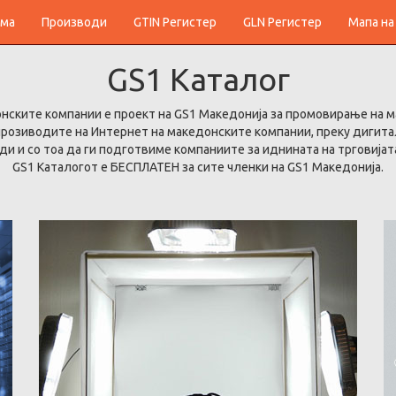
ма
Производи
GTIN Регистер
GLN Регистер
Мапа на
GS1
Каталог
онските компании е проект на GS1 Македонија за промовирање на 
 прозиводите на Интернет на македонските компании, преку дигит
и и со тоа да ги подготвиме компаниите за иднината на трговијата
GS1 Каталогот е БЕСПЛАТЕН за сите членки на GS1 Македонија.