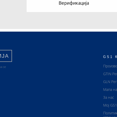
Верификација
ИЈА
GS1 
Произв
а се
GTIN Ре
GLN Рег
Мапа на
За нас
Мој GS1
Политик