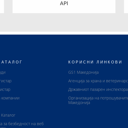
API
КАТАЛОГ
КОРИСНИ ЛИНКОВИ
оди
GS1 Македонија
гистар
Агенција за храна и ветеринар
истар
Државниот пазарен инспектора
 компании
Организација на потрошувачит
Македонија
 Каталог
а за безбедност на веб