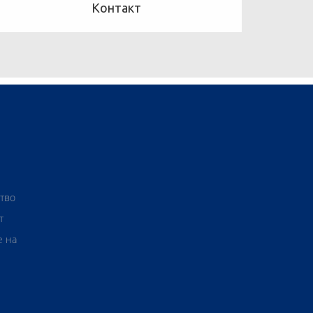
Контакт
ство
т
е на