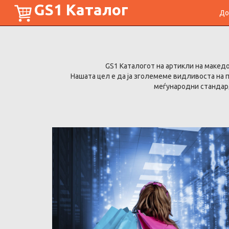
GS1 Каталог
До
GS1 Каталогот на артикли на макед
Нашата цел е да ја зголемеме видливоста на
меѓународни стандард