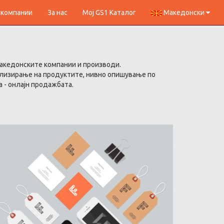
 компании
За нас
Мој GS1 Каталог
Македонски
македонските компании и производи.
ализирање на продуктите, нивно опишување по
 - онлајн продажбата.