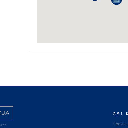
ИЈА
GS1 
Произв
а се