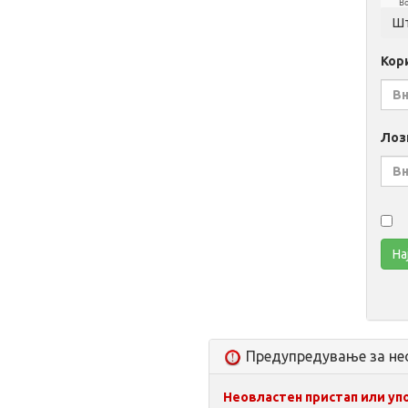
Bo
Кор
Лоз
Предупредување за не
Неовластен пристап или уп