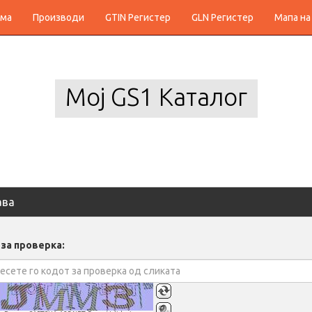
ма
Производи
GTIN Регистер
GLN Регистер
Мапа на
Мој GS1 Каталог
ава
 за проверка: