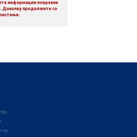
сите информации поврзани
т. Доколку продолжите со
ористење.
ство
т
е на