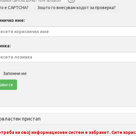
tDetect CAPTCHA ASP.NET Form Validation
иничко име:
инка:
Запомни ме
овластен пристап
отреба на овој информационен систем е забранет. Сите кори