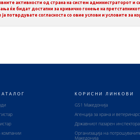
нивните активности од страна на систем администраторот и 
ања ќе бидат достапни за кривично гонење на претстапнико
 ја потврдувате согласноста со овие услови и условите за к
КАТАЛОГ
КОРИСНИ ЛИНКОВИ
оди
GS1 Македонија
гистар
Агенција за храна и ветеринар
истар
Државниот пазарен инспектора
 компании
Организација на потрошувачит
Македонија