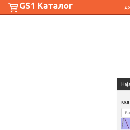
GS1 Каталог
До
Нај
Код