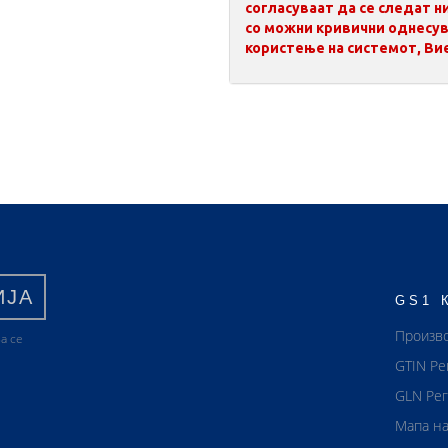
согласуваат да се следат 
со можни кривични однесув
користење на системот, Вие
ИЈА
GS1 
Произв
а се
GTIN Ре
GLN Рег
Мапа на