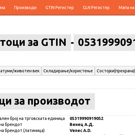
ма
Производи
GTIN Регистер
GLN Регистер
Мапа на
тоци за GTIN
053199909
атуми/животен век
Складирање/користење
Состојки(прехрана)
ци за производот
ален број на трговската единица
05319990919052
на брендот
Венец А.Д.
на брендот (латиница)
Venec A.D.