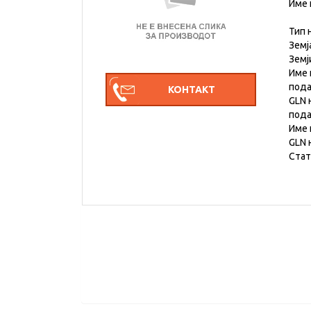
Име 
Тип 
Земј
Земј
Име 
под
GLN 
под
Име 
GLN 
Стат