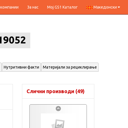
 компании
За нас
Мој GS1 Каталог
Македонски
19052
Нутритивни факти
Материјали за рециклирање
Слични производи (49)