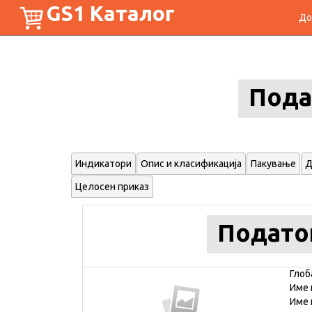
GS1 Каталог
До
Пода
Индикатори
Опис и класификација
Пакување
Д
Целосен приказ
Подато
Глоб
Име 
Име 