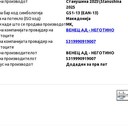
на производот
Станушина 2025\Stanushina
2025
на бар код симбологија
GS1-13 (EAN-13)
а на потекло (ISO код)
Македонија
и каде што се продава производот
MK,
на компанијата провајдер на
ВЕНЕЦ АД - НЕГОТИНО
атоците
на компанијата провајдер на
5319990919007
атоците
на производителот
ВЕНЕЦ АД - НЕГОТИНО
на производителот
5319990919007
ус на производот
Додаден за прв пат