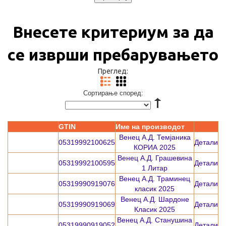
Внесете критериум за да
се изврши пребарувањето
Преглед:
Сортирање според:
GTIN
Име на производот
Венец А.Д. Темјаника
05319992100625
Детали
КОРИА 2025
Венец А.Д. Грашевина
05319992100595
Детали
1 Литар
Венец А.Д. Траминец
05319990919076
Детали
класик 2025
Венец А.Д. Шардоне
05319990919069
Детали
Класик 2025
Венец А.Д. Станушина
05319990919052
Детали