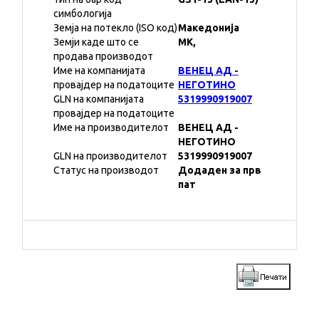
симбологија
Земја на потекло (ISO код)
Македонија
Земји каде што се
MK,
продава производот
Име на компанијата
ВЕНЕЦ АД -
провајдер на податоците
НЕГОТИНО
GLN на компанијата
5319990919007
провајдер на податоците
Име на производителот
ВЕНЕЦ АД -
НЕГОТИНО
GLN на производителот
5319990919007
Статус на производот
Додаден за прв
пат