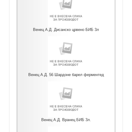
Венец А.Д. Дисанско црвено БИБ 3л
Венец А.Д. 56 Шардоне барел ферментед
Венец А.Д. Вранец БИБ 3л.