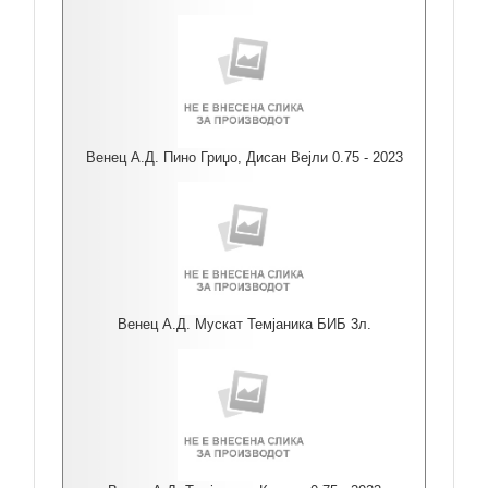
Венец А.Д. Пино Гриџо, Дисан Вејли 0.75 - 2023
Венец А.Д. Мускат Темјаника БИБ 3л.