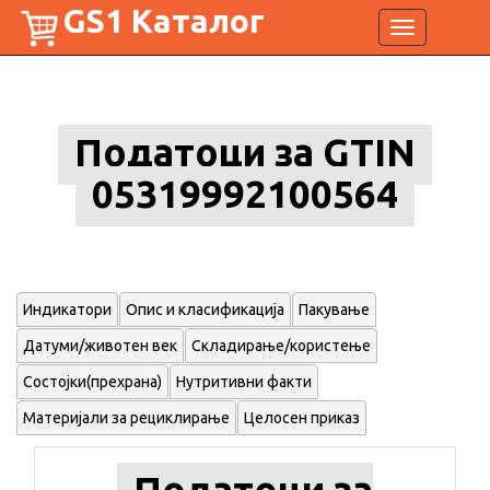
GS1 Каталог
Toggle
navigation
Податоци за GTIN
05319992100564
Индикатори
Опис и класификација
Пакување
Датуми/животен век
Складирање/користење
Состојки(прехрана)
Нутритивни факти
Материјали за рециклирање
Целосен приказ