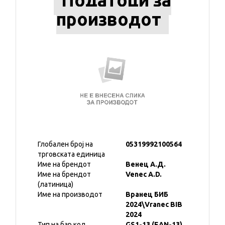
Податоци за
производот
Глобален број на
05319992100564
трговската единица
Име на брендот
Венец А.Д.
Име на брендот
Venec A.D.
(латиница)
Име на производот
Вранец БИБ
2024\Vranec BIB
2024
Тип на бар код
GS1-13 (EAN-13)