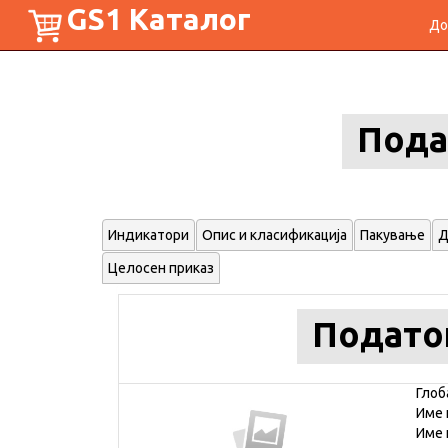
GS1 Каталог
До
Пода
Индикатори
Опис и класификација
Пакување
Д
Целосен приказ
Подато
Глоб
Име 
Име 