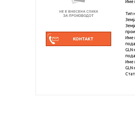
Име 
Тип 
Земј
Земј
про
Име 
под
GLN 
под
Име 
GLN 
Стат