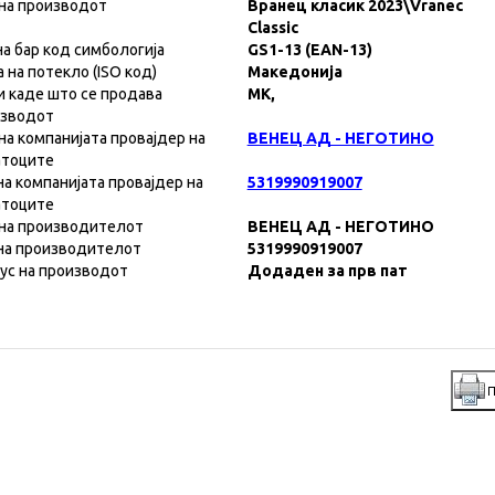
на производот
Вранец класик 2023\Vranec
Classic
на бар код симбологија
GS1-13 (EAN-13)
а на потекло (ISO код)
Македонија
и каде што се продава
MK,
изводот
на компанијата провајдер на
ВЕНЕЦ АД - НЕГОТИНО
атоците
на компанијата провајдер на
5319990919007
атоците
на производителот
ВЕНЕЦ АД - НЕГОТИНО
на производителот
5319990919007
ус на производот
Додаден за прв пат