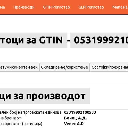
ма
Производи
GTIN Регистер
GLN Регистер
Мапа на
тоци за GTIN
053199921
атуми/животен век
Складирање/користење
Состојки(прехрана)
ци за производот
ален број на трговската единица
05319992100533
на брендот
Венец А.Д.
на брендот (латиница)
Venec A.D.