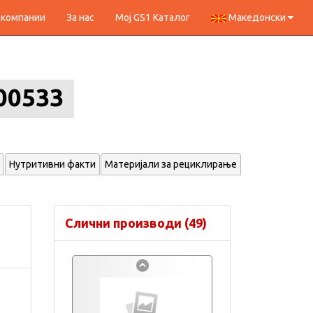
 компании
За нас
Мој GS1 Каталог
Македонски
00533
Нутритивни факти
Материјали за рециклирање
Слични производи (49)