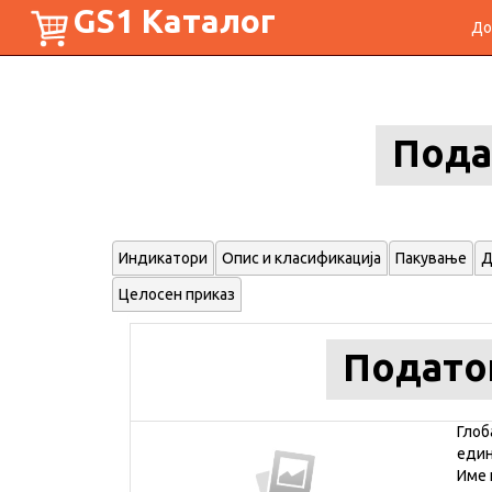
GS1 Каталог
До
Пода
Индикатори
Опис и класификација
Пакување
Д
Целосен приказ
Подато
Глоб
еди
Име 