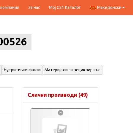
 компании
За нас
Мој GS1 Каталог
Македонски
00526
Нутритивни факти
Материјали за рециклирање
Слични производи (49)