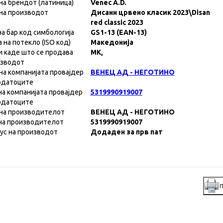
на брендот (латиница)
Venec A.D.
на производот
Дисанн црвено класик 2023\Disan
red classic 2023
на бар код симбологија
GS1-13 (EAN-13)
а на потекло (ISO код)
Македонија
и каде што се продава
MK,
изводот
на компанијата провајдер
ВЕНЕЦ АД - НЕГОТИНО
одатоците
на компанијата провајдер
5319990919007
одатоците
на производителот
ВЕНЕЦ АД - НЕГОТИНО
на производителот
5319990919007
ус на производот
Додаден за прв пат