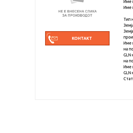
Име 
Име 
Тип 
Земј
Земј
про
Име 
на п
GLN 
на п
Име 
GLN 
Стат