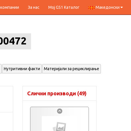
 компании
За нас
Мој GS1 Каталог
Македонски
00472
Нутритивни факти
Материјали за рециклирање
Слични производи (49)