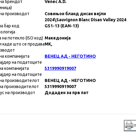
на брендот
Venec A.D.
иница)
на производот
Совињон бланд дисан вејли
2024\Sauvignon Blanc Disan Valley 2024
на бар код
GS1-13 (EAN-13)
ологија
а на потекло (ISO код)
Македонија
и каде што се продава
MK,
изводот
на компанијата
ВЕНЕЦ АД - НЕГОТИНО
ајдер на податоците
на компанијата
5319990919007
ајдер на податоците
на производителот
ВЕНЕЦ АД - НЕГОТИНО
на производителот
5319990919007
ус на производот
Додаден за прв пат