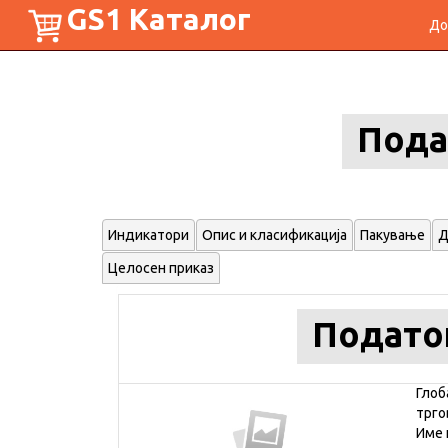
GS1 Каталог
До
Пода
Индикатори
Опис и класификација
Пакување
Д
Целосен приказ
Подато
Глоб
трго
Име 