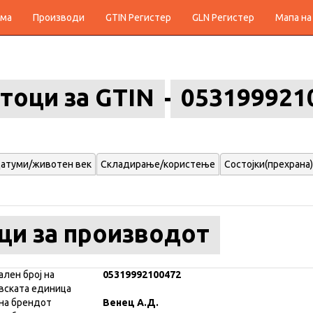
ма
Производи
GTIN Регистер
GLN Регистер
Мапа на
тоци за GTIN
053199921
атуми/животен век
Складирање/користење
Состојки(прехрана)
ци за производот
ален број на
05319992100472
вската единица
на брендот
Венец А.Д.