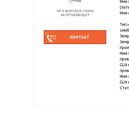
Име 
(лат
Име 
Тип 
симб
Земј
Земј
про
Име 
пров
GLN 
пров
Име 
GLN 
Стат