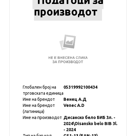
Податоци за
производот
Глобален број на
05319992100434
трговската единица
Име на брендот
Венец А.Д
Име на брендот
Venec A.D
(латиница)
Име на производот
Дисанско бело БИБ 3л. -
2024\Disansko belo BIB 3l.
- 2024
Тип на бар код
GS1-13 (EAN-13)