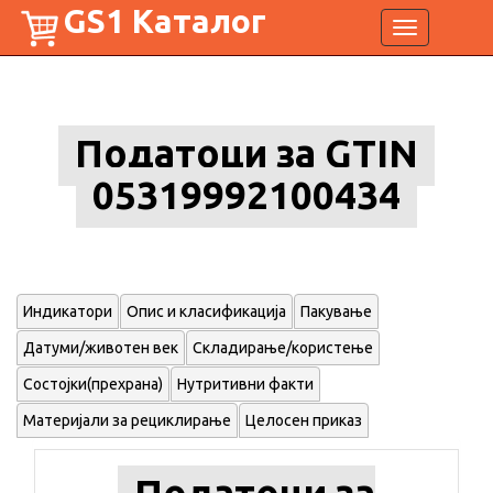
GS1 Каталог
Toggle
navigation
Податоци за GTIN
05319992100434
Индикатори
Опис и класификација
Пакување
Датуми/животен век
Складирање/користење
Состојки(прехрана)
Нутритивни факти
Материјали за рециклирање
Целосен приказ