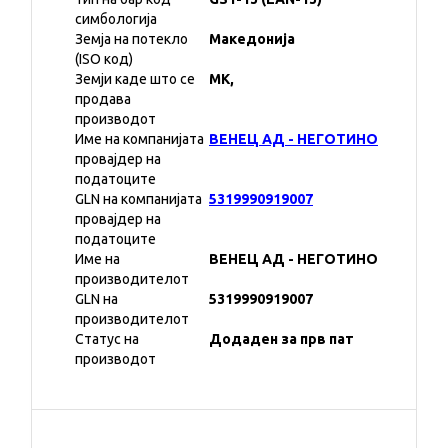
симбологија
Земја на потекло
Македонија
(ISO код)
Земји каде што се
MK,
продава
производот
Име на компанијата
ВЕНЕЦ АД - НЕГОТИНО
провајдер на
податоците
GLN на компанијата
5319990919007
провајдер на
податоците
Име на
ВЕНЕЦ АД - НЕГОТИНО
производителот
GLN на
5319990919007
производителот
Статус на
Додаден за прв пат
производот