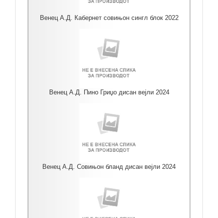
Венец А.Д. Кабернет совињон сингл блок 2022
Венец А.Д. Пино Гриџо дисан вејли 2024
Венец А.Д. Совињон бланд дисан вејли 2024