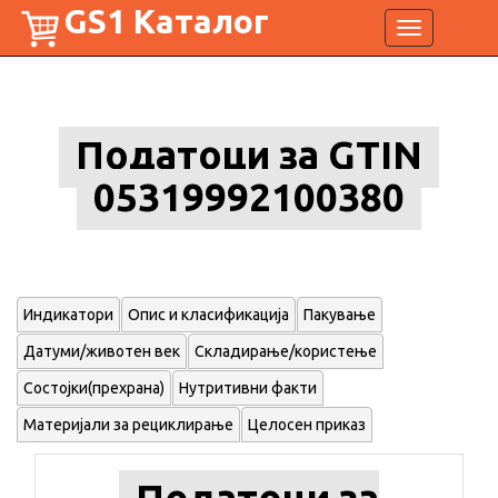
GS1 Каталог
Toggle
navigation
Податоци за GTIN
05319992100380
Индикатори
Опис и класификација
Пакување
Датуми/животен век
Складирање/користење
Состојки(прехрана)
Нутритивни факти
Материјали за рециклирање
Целосен приказ