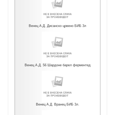
Венец А.Д. Дисанско црвено БИБ 3л
Венец А.Д. 56 Шардоне барел ферментед
Венец А.Д. Вранец БИБ 3л.