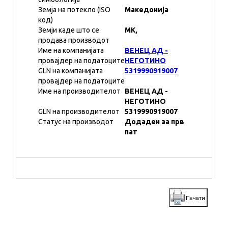
Земја на потекло (ISO
Македонија
код)
Земји каде што се
MK,
продава производот
Име на компанијата
ВЕНЕЦ АД -
провајдер на податоците
НЕГОТИНО
GLN на компанијата
5319990919007
провајдер на податоците
Име на производителот
ВЕНЕЦ АД -
НЕГОТИНО
GLN на производителот
5319990919007
Статус на производот
Додаден за прв
пат