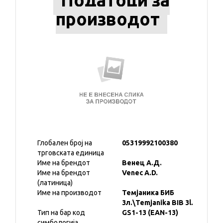
Податоци за
производот
Глобален број на
05319992100380
трговската единица
Име на брендот
Венец А.Д.
Име на брендот
Venec A.D.
(латиница)
Име на производот
Темјаника БИБ
3л.\Temjanika BIB 3l.
Тип на бар код
GS1-13 (EAN-13)
симбологија