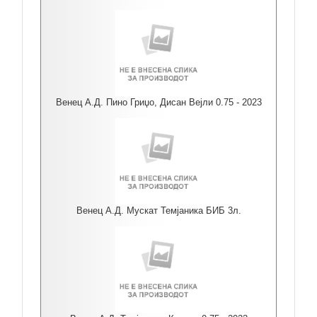
Венец А.Д. Пино Гриџо, Дисан Вејли 0.75 - 2023
Венец А.Д. Мускат Темјаника БИБ 3л.