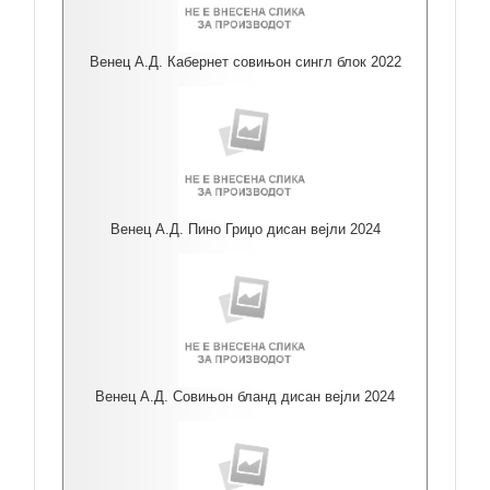
Венец А.Д. Кабернет совињон сингл блок 2022
Венец А.Д. Пино Гриџо дисан вејли 2024
Венец А.Д. Совињон бланд дисан вејли 2024