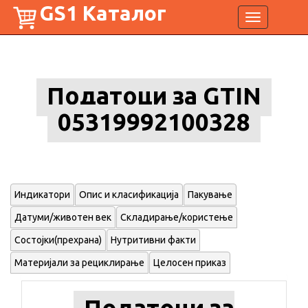
GS1 Каталог
Toggle
navigation
Податоци за GTIN
05319992100328
Индикатори
Опис и класификација
Пакување
Датуми/животен век
Складирање/користење
Состојки(прехрана)
Нутритивни факти
Материјали за рециклирање
Целосен приказ