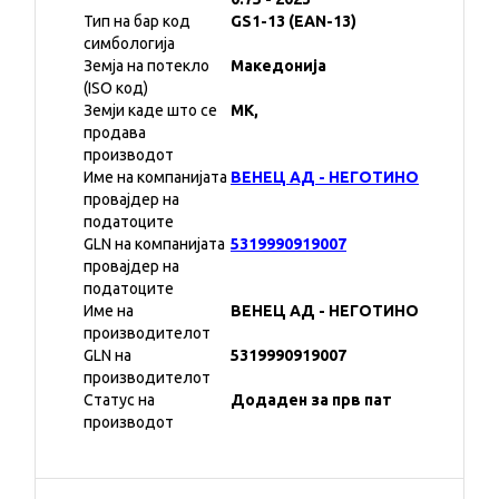
Тип на бар код
GS1-13 (EAN-13)
симбологија
Земја на потекло
Македонија
(ISO код)
Земји каде што се
MK,
продава
производот
Име на компанијата
ВЕНЕЦ АД - НЕГОТИНО
провајдер на
податоците
GLN на компанијата
5319990919007
провајдер на
податоците
Име на
ВЕНЕЦ АД - НЕГОТИНО
производителот
GLN на
5319990919007
производителот
Статус на
Додаден за прв пат
производот