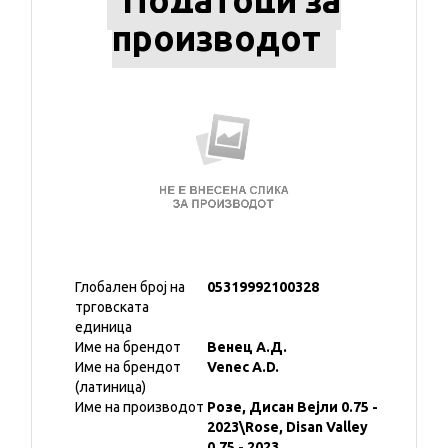
Податоци за
производот
Глобален број на
05319992100328
трговската
единица
Име на брендот
Венец А.Д.
Име на брендот
Venec A.D.
(латиница)
Име на производот
Розе, Дисан Вејли 0.75 -
2023\Rose, Disan Valley
0.75 - 2023