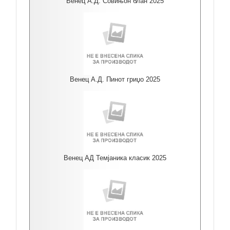
Венец А.Д. Совињон блан 2025
Венец А.Д. Пинот гриџо 2025
Венец АД Темјаника класик 2025