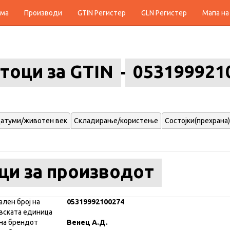
ма
Производи
GTIN Регистер
GLN Регистер
Мапа на
тоци за GTIN
053199921
атуми/животен век
Складирање/користење
Состојки(прехрана)
ци за производот
ален број на
05319992100274
вската единица
на брендот
Венец А.Д.