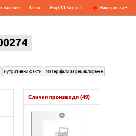
 компании
За нас
Мој GS1 Каталог
Македонски
00274
Нутритивни факти
Материјали за рециклирање
Слични производи (49)