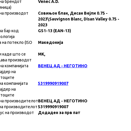
на брендот
Venec A.D.
иница)
на производот
Совињон блан, Дисан Вејли 0.75 -
2023\Sauvignon Blanc, Disan Valley 0.75 -
2023
на бар код
GS1-13 (EAN-13)
ологија
а на потекло (ISO
Македонија
и каде што се
MK,
ава производот
на компанијата
ВЕНЕЦ АД - НЕГОТИНО
ајдер на
атоците
на компанијата
5319990919007
ајдер на
атоците
на производителот
ВЕНЕЦ АД - НЕГОТИНО
на производителот
5319990919007
ус на производот
Додаден за прв пат