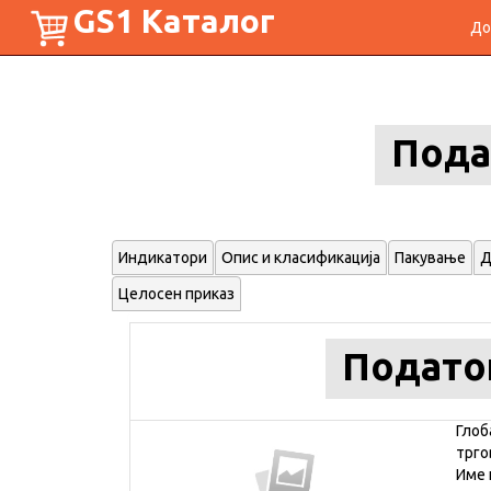
GS1 Каталог
До
Пода
Индикатори
Опис и класификација
Пакување
Д
Целосен приказ
Подато
Глоб
трго
Име 