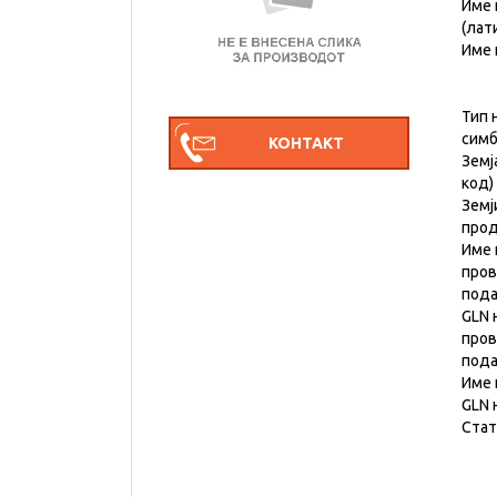
Име 
(лат
Име 
Тип 
симб
Земј
код)
Земј
прод
Име 
пров
под
GLN 
пров
под
Име 
GLN 
Стат