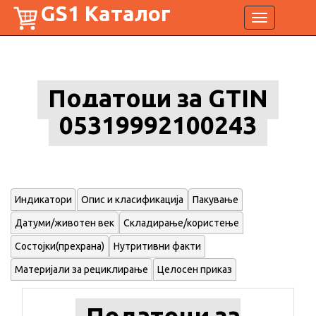
GS1 Каталог
Toggle
navigation
Податоци за GTIN
05319992100243
Индикатори
Опис и класификација
Пакување
Датуми/животен век
Складирање/користење
Состојки(прехрана)
Нутритивни факти
Материјали за рециклирање
Целосен приказ