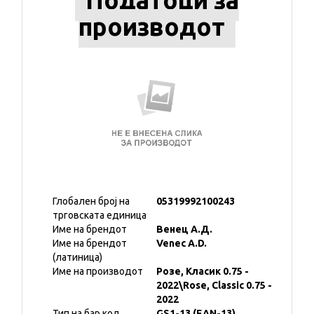
Податоци за
производот
Глобален број на
05319992100243
трговската единица
Име на брендот
Венец А.Д.
Име на брендот
Venec A.D.
(латиница)
Име на производот
Розе, Класик 0.75 -
2022\Rose, Classic 0.75 -
2022
Тип на бар код
GS1-13 (EAN-13)