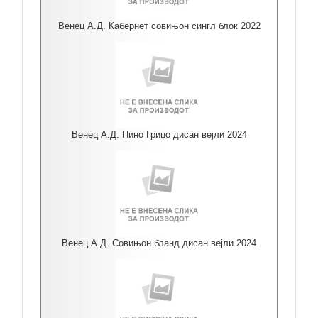
Венец А.Д. Кабернет совињон сингл блок 2022
Венец А.Д. Пино Гриџо дисан вејли 2024
Венец А.Д. Совињон бланд дисан вејли 2024