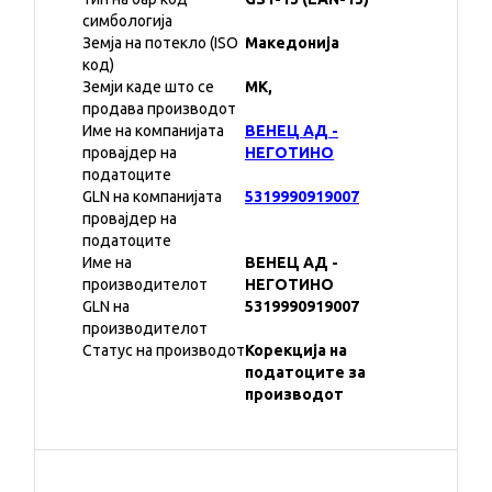
симбологија
Земја на потекло (ISO
Македонија
код)
Земји каде што се
MK,
продава производот
Име на компанијата
ВЕНЕЦ АД -
провајдер на
НЕГОТИНО
податоците
GLN на компанијата
5319990919007
провајдер на
податоците
Име на
ВЕНЕЦ АД -
производителот
НЕГОТИНО
GLN на
5319990919007
производителот
Статус на производот
Корекција на
податоците за
производот