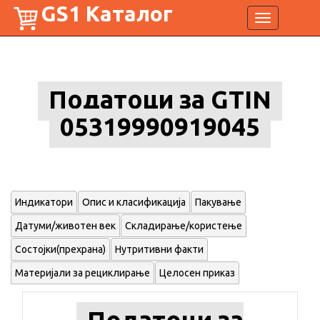
GS1 Каталог
Toggle
navigation
Податоци за GTIN
05319990919045
Индикатори
Опис и класификација
Пакување
Датуми/животен век
Складирање/користење
Состојки(прехрана)
Нутритивни факти
Материјали за рециклирање
Целосен приказ