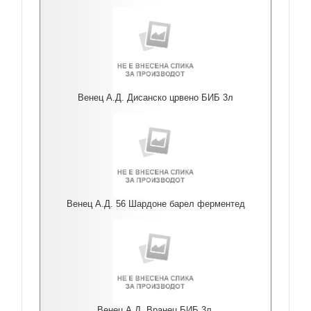
Венец А.Д. Дисанско црвено БИБ 3л
Венец А.Д. 56 Шардоне барел ферментед
Венец А.Д. Вранец БИБ 3л.