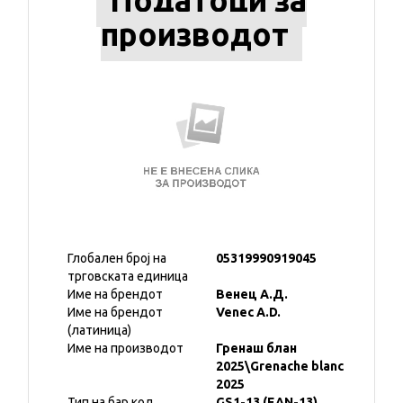
Податоци за
производот
Глобален број на
05319990919045
трговската единица
Име на брендот
Венец А.Д.
Име на брендот
Venec A.D.
(латиница)
Име на производот
Гренаш блан
2025\Grenache blanc
2025
Тип на бар код
GS1-13 (EAN-13)