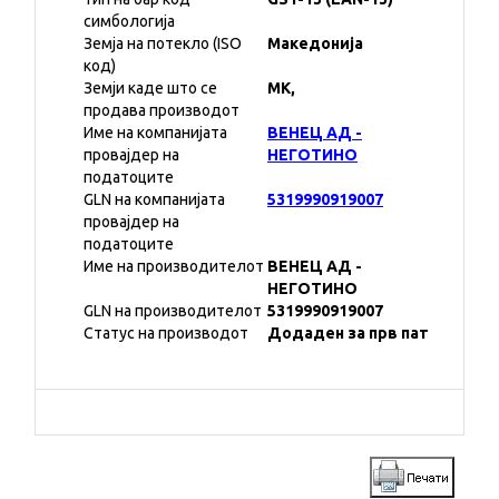
симбологија
Земја на потекло (ISO
Македонија
код)
Земји каде што се
MK,
продава производот
Име на компанијата
ВЕНЕЦ АД -
провајдер на
НЕГОТИНО
податоците
GLN на компанијата
5319990919007
провајдер на
податоците
Име на производителот
ВЕНЕЦ АД -
НЕГОТИНО
GLN на производителот
5319990919007
Статус на производот
Додаден за прв пат