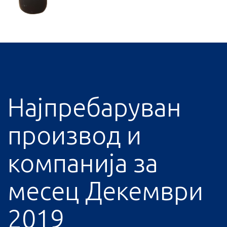
Најпребаруван
производ и
компанија за
месец Декември
2019