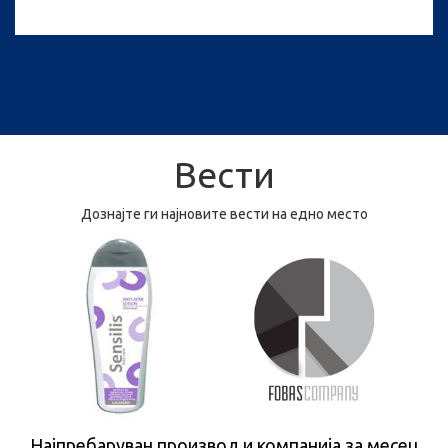
Вести
Дознајте ги најновите вести на едно место
Најпребаруван производ и компанија за месец