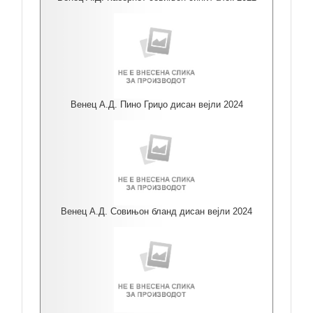
Венец А.Д. Пино Гриџо дисан вејли 2024
Венец А.Д. Совињон бланд дисан вејли 2024