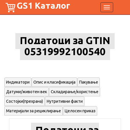
GS1 Каталог
Toggle
navigation
Податоци за GTIN
05319992100540
Индикатори
Опис и класификација
Пакување
Датуми/животен век
Складирање/користење
Состојки(прехрана)
Нутритивни факти
Материјали за рециклирање
Целосен приказ