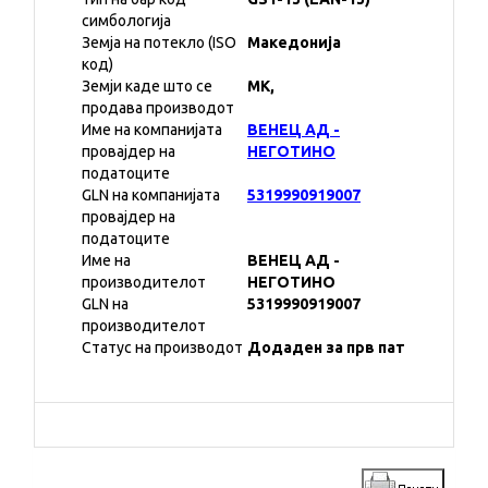
симбологија
Земја на потекло (ISO
Македонија
код)
Земји каде што се
MK,
продава производот
Име на компанијата
ВЕНЕЦ АД -
провајдер на
НЕГОТИНО
податоците
GLN на компанијата
5319990919007
провајдер на
податоците
Име на
ВЕНЕЦ АД -
производителот
НЕГОТИНО
GLN на
5319990919007
производителот
Статус на производот
Додаден за прв пат