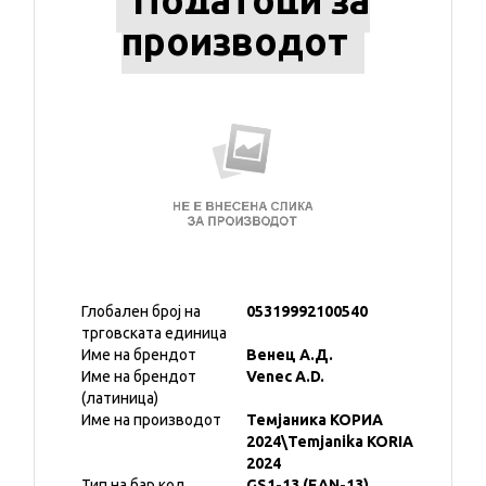
Податоци за
производот
Глобален број на
05319992100540
трговската единица
Име на брендот
Венец А.Д.
Име на брендот
Venec A.D.
(латиница)
Име на производот
Темјаника КОРИА
2024\Temjanika KORIA
2024
Тип на бар код
GS1-13 (EAN-13)