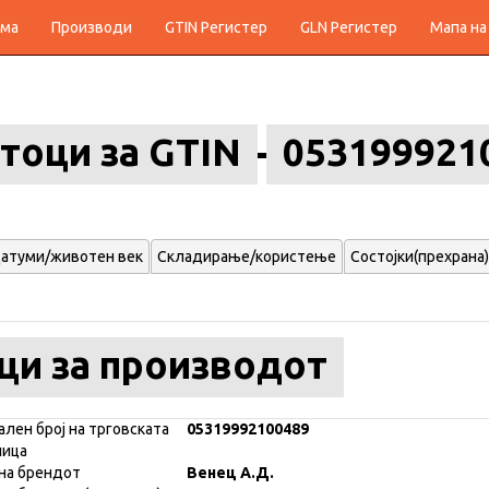
ма
Производи
GTIN Регистер
GLN Регистер
Мапа на
тоци за GTIN
053199921
атуми/животен век
Складирање/користење
Состојки(прехрана)
ци за производот
ален број на трговската
05319992100489
ница
на брендот
Венец А.Д.