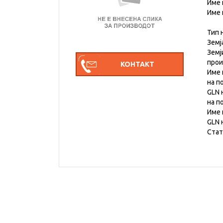
Име 
Име 
Тип 
Земј
Земј
про
Име 
на п
GLN 
на п
Име 
GLN 
Стат