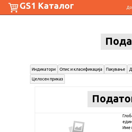
GS1 Каталог
До
Пода
Индикатори
Опис и класификација
Пакување
Д
Целосен приказ
Подато
Глоб
еди
Име 