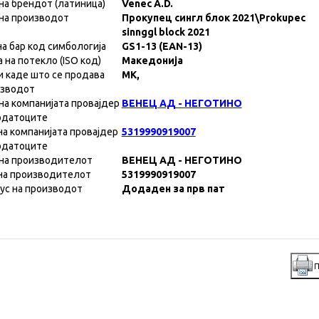
на брендот (латиница)
Venec A.D.
на производот
Прокупец сингл блок 2021\Prokupec
sinnggl block 2021
на бар код симбологија
GS1-13 (EAN-13)
а на потекло (ISO код)
Македонија
и каде што се продава
MK,
изводот
на компанијата провајдер
ВЕНЕЦ АД - НЕГОТИНО
одатоците
на компанијата провајдер
5319990919007
одатоците
на производителот
ВЕНЕЦ АД - НЕГОТИНО
на производителот
5319990919007
ус на производот
Додаден за прв пат