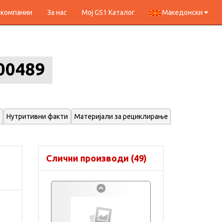
 компании
За нас
Мој GS1 Каталог
Македонски
00489
Нутритивни факти
Материјали за рециклирање
Слични производи (49)