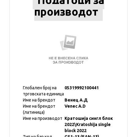
Податоци за
производот
Глобален број на
05319992100441
трговската единица
Име на брендот
Венец А.Д
Име на брендот
Venec A.D
(латиница)
Име на производот
Кратошија сингл блок
2022\Kratoshija single
block 2022
Тип на бар код
GS1-13 (EAN-13)