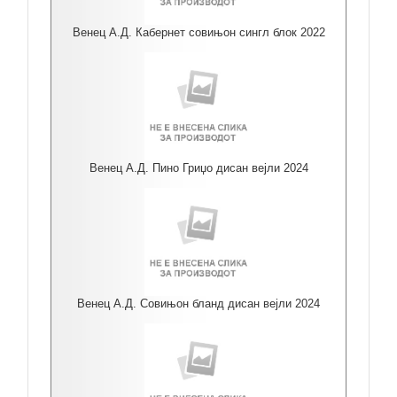
Венец А.Д. Кабернет совињон сингл блок 2022
Венец А.Д. Пино Гриџо дисан вејли 2024
Венец А.Д. Совињон бланд дисан вејли 2024