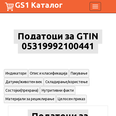
GS1 Каталог
Toggle
navigation
Податоци за GTIN
05319992100441
Индикатори
Опис и класификација
Пакување
Датуми/животен век
Складирање/користење
Состојки(прехрана)
Нутритивни факти
Материјали за рециклирање
Целосен приказ