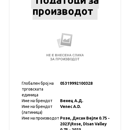
Податоци за
производот
Глобален број на
05319992100328
трговската
единица
Име на брендот
Венец А.Д.
Име на брендот
Venec A.D.
(латиница)
Име на производот
Розе, Дисан Вејли 0.75 -
2023\Rose, Disan Valley
0.75 - 2023