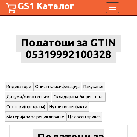
GS1 Каталог
Toggle
navigation
Податоци за GTIN
05319992100328
Индикатори
Опис и класификација
Пакување
Датуми/животен век
Складирање/користење
Состојки(прехрана)
Нутритивни факти
Материјали за рециклирање
Целосен приказ