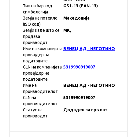
Тип на бар код
GS1-13 (EAN-13)
симбологија
Земја на потекло
Македонија
(ISO код)
Земји каде што се
MK,
продава
производот
Име на компанијата
ВЕНЕЦ АД - НЕГОТИНО
провајдер на
податоците
GLN на компанијата
5319990919007
провајдер на
податоците
Име на
ВЕНЕЦ АД - НЕГОТИНО
производителот
GLN на
5319990919007
производителот
Статус на
Додаден за прв пат
производот