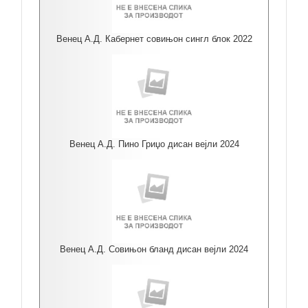
Венец А.Д. Кабернет совињон сингл блок 2022
Венец А.Д. Пино Гриџо дисан вејли 2024
Венец А.Д. Совињон бланд дисан вејли 2024