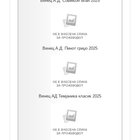
Венец А.Д. Совињон блан 2025
Венец А.Д. Пинот гриџо 2025
Венец АД Темјаника класик 2025