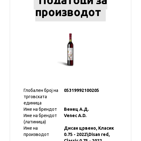
Податоци за
производот
Глобален број на
05319992100205
трговската
единица
Име на брендот
Венец А.Д.
Име на брендот
Venec A.D.
(латиница)
Име на
Дисан црвено, Класик
производот
0.75 - 2022\Disan red,
Classic 0.75 - 2022