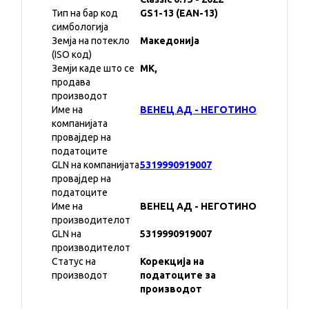
Тип на бар код
GS1-13 (EAN-13)
симбологија
Земја на потекло
Македонија
(ISO код)
Земји каде што се
MK,
продава
производот
Име на
ВЕНЕЦ АД - НЕГОТИНО
компанијата
провајдер на
податоците
GLN на компанијата
5319990919007
провајдер на
податоците
Име на
ВЕНЕЦ АД - НЕГОТИНО
производителот
GLN на
5319990919007
производителот
Статус на
Корекција на
производот
податоците за
производот