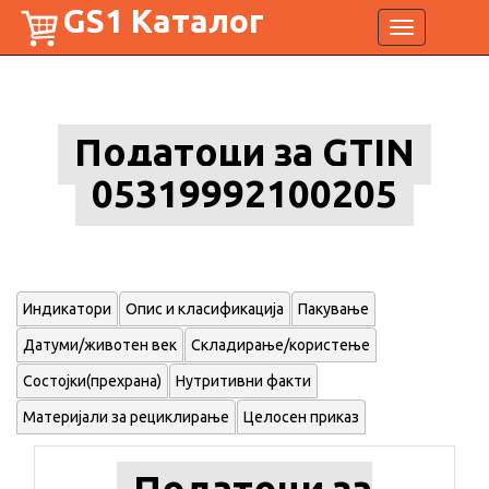
GS1 Каталог
Toggle
navigation
Податоци за GTIN
05319992100205
Индикатори
Опис и класификација
Пакување
Датуми/животен век
Складирање/користење
Состојки(прехрана)
Нутритивни факти
Материјали за рециклирање
Целосен приказ