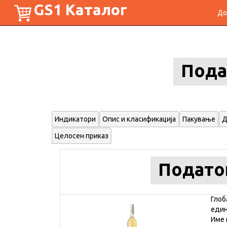
GS1 Каталог
До
Пода
Индикатори
Опис и класификација
Пакување
Д
Целосен приказ
Подато
Глоб
еди
Име 