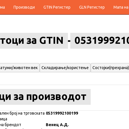
ма
Производи
GTIN Регистер
GLN Регистер
Мапа на
тоци за GTIN
053199921
атуми/животен век
Складирање/користење
Состојки(прехрана)
ци за производот
ален број на трговската
05319992100199
ница
на брендот
Венец А.Д.