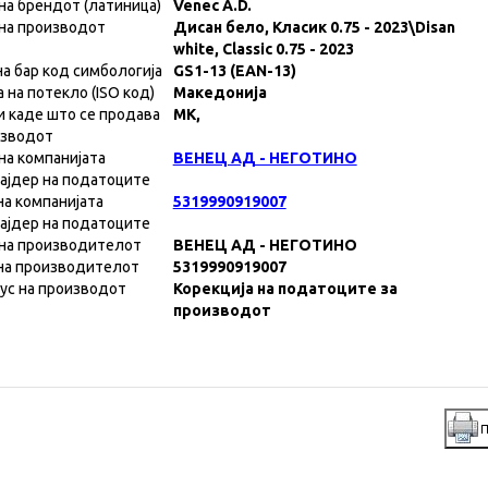
на брендот (латиница)
Venec A.D.
на производот
Дисан бело, Класик 0.75 - 2023\Disan
white, Classic 0.75 - 2023
на бар код симбологија
GS1-13 (EAN-13)
а на потекло (ISO код)
Македонија
и каде што се продава
MK,
изводот
на компанијата
ВЕНЕЦ АД - НЕГОТИНО
ајдер на податоците
на компанијата
5319990919007
ајдер на податоците
на производителот
ВЕНЕЦ АД - НЕГОТИНО
на производителот
5319990919007
ус на производот
Корекција на податоците за
производот