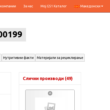
 компании
За нас
Мој GS1 Каталог
Македонски
00199
Нутритивни факти
Материјали за рециклирање
Слични производи (49)