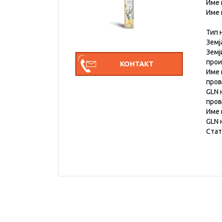
Име 
Име 
Тип 
Земј
Земј
про
Име 
пров
GLN 
пров
Име 
GLN 
Стат