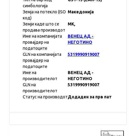
симбологија
Земја на потекло (ISO
Македонија
код)
Земји каде што се
MK,
продава производот
Име на компанијата
ВЕНЕЦ АД -
провајдер на
НЕГОТИНО
податоците
GLN на компанијата
5319990919007
провајдер на
податоците
Име на
ВЕНЕЦ АД -
производителот
НЕГОТИНО
GLN на
5319990919007
производителот
Статус на производот
Додаден за прв пат