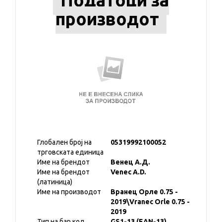
Податоци за
производот
Глобален број на
05319992100052
трговската единица
Име на брендот
Венец А.Д.
Име на брендот
Venec A.D.
(латиница)
Име на производот
Вранец Орле 0.75 -
2019\Vranec Orle 0.75 -
2019
Тип на бар код
GS1-13 (EAN-13)