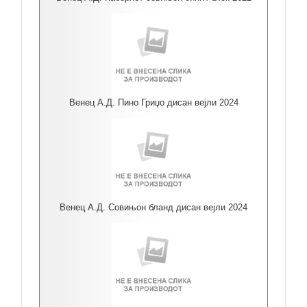
Венец А.Д. Пино Гриџо дисан вејли 2024
Венец А.Д. Совињон бланд дисан вејли 2024