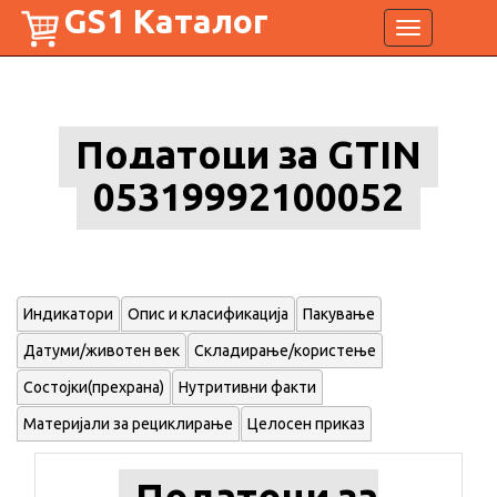
GS1 Каталог
Toggle
navigation
Податоци за GTIN
05319992100052
Индикатори
Опис и класификација
Пакување
Датуми/животен век
Складирање/користење
Состојки(прехрана)
Нутритивни факти
Материјали за рециклирање
Целосен приказ