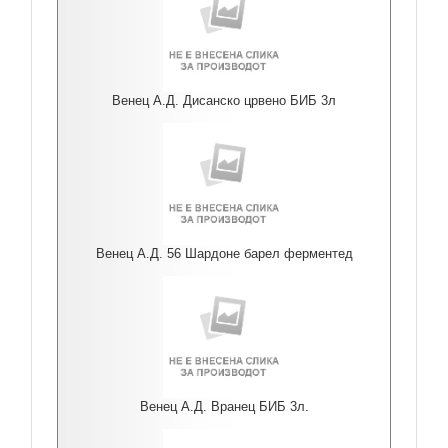
Венец А.Д. Дисанско црвено БИБ 3л
Венец А.Д. 56 Шардоне барел ферментед
Венец А.Д. Вранец БИБ 3л.