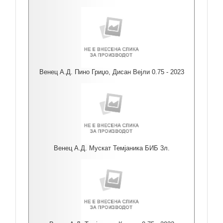
Венец А.Д. Пино Гриџо, Дисан Вејли 0.75 - 2023
Венец А.Д. Мускат Темјаника БИБ 3л.