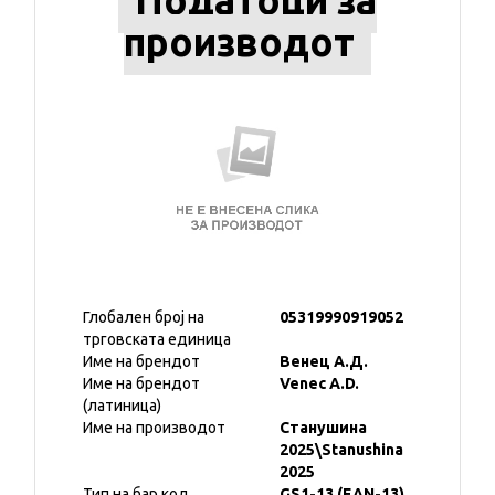
Податоци за
производот
Глобален број на
05319990919052
трговската единица
Име на брендот
Венец А.Д.
Име на брендот
Venec A.D.
(латиница)
Име на производот
Станушина
2025\Stanushina
2025
Тип на бар код
GS1-13 (EAN-13)