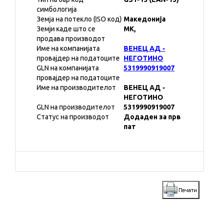
симбологија
Земја на потекло (ISO код)
Македонија
Земји каде што се
MK,
продава производот
Име на компанијата
ВЕНЕЦ АД -
провајдер на податоците
НЕГОТИНО
GLN на компанијата
5319990919007
провајдер на податоците
Име на производителот
ВЕНЕЦ АД -
НЕГОТИНО
GLN на производителот
5319990919007
Статус на производот
Додаден за прв
пат