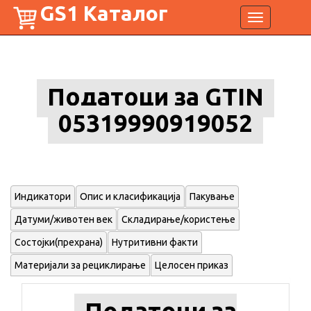
GS1 Каталог
Toggle
navigation
Податоци за GTIN
05319990919052
Индикатори
Опис и класификација
Пакување
Датуми/животен век
Складирање/користење
Состојки(прехрана)
Нутритивни факти
Материјали за рециклирање
Целосен приказ