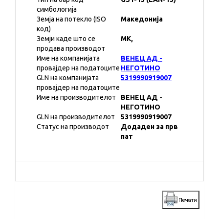
симбологија
Земја на потекло (ISO
Македонија
код)
Земји каде што се
MK,
продава производот
Име на компанијата
ВЕНЕЦ АД -
провајдер на податоците
НЕГОТИНО
GLN на компанијата
5319990919007
провајдер на податоците
Име на производителот
ВЕНЕЦ АД -
НЕГОТИНО
GLN на производителот
5319990919007
Статус на производот
Додаден за прв
пат