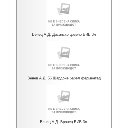
Венец А.Д. Дисанско црвено БИБ 3л
Венец А.Д. 56 Шардоне барел ферментед
Венец А.Д. Вранец БИБ 3л.