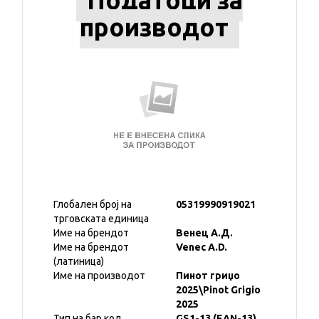
Податоци за
производот
Глобален број на
05319990919021
трговската единица
Име на брендот
Венец А.Д.
Име на брендот
Venec A.D.
(латиница)
Име на производот
Пинот гриџо
2025\Pinot Grigio
2025
Тип на бар код
GS1-13 (EAN-13)