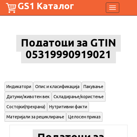
GS1 Каталог
Toggle
navigation
Податоци за GTIN
05319990919021
Индикатори
Опис и класификација
Пакување
Датуми/животен век
Складирање/користење
Состојки(прехрана)
Нутритивни факти
Материјали за рециклирање
Целосен приказ