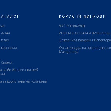
КАТАЛОГ
КОРИСНИ ЛИНКОВИ
оди
GS1 Македонија
гистар
Агенција за храна и ветеринар
истар
Државниот пазарен инспектора
 компании
Организација на потрошувачит
Македонија
 Каталог
а за безбедност на веб
ата
а за користење на колачиња