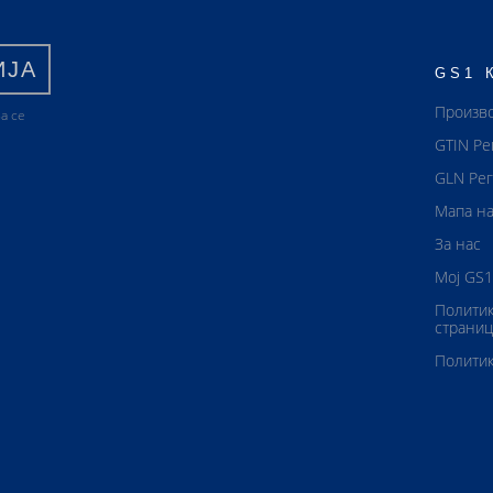
ИЈА
GS1 
Произв
а се
GTIN Ре
GLN Рег
Мапа на
За нас
Мој GS1
Политик
страниц
Политик