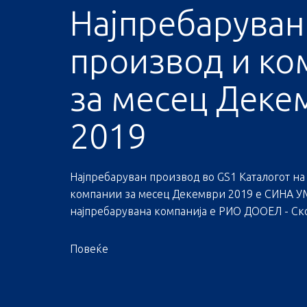
Најпребаруван
производ и ко
за месец Деке
2019
Најпребаруван производ во GS1 Каталогот на
компании за месец Декември 2019 е СИНА УМ
најпребарувана компанија е РИО ДООЕЛ - Скоп
Повеќе