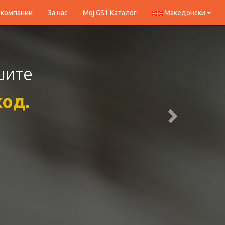
 компании
За нас
Мој GS1 Каталог
Македонски
олеметe
вачите