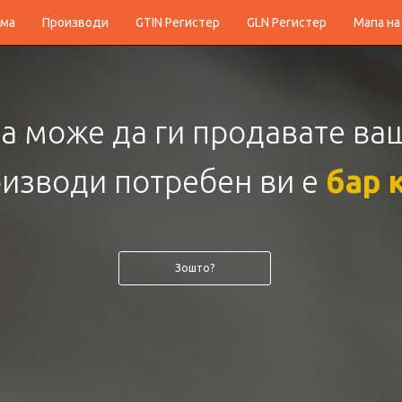
ма
Производи
GTIN Регистер
GLN Регистер
Мапа на
те ги
редовите
на каса
и зг
доволството на потрошу
Како?