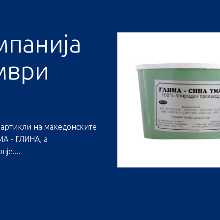
мпанија
мври
 артикли на македонските
А - ГЛИНА, а
је....