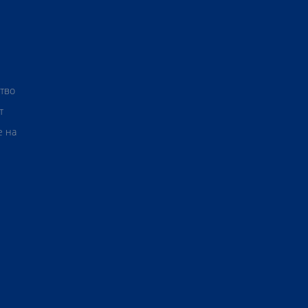
ство
т
е на