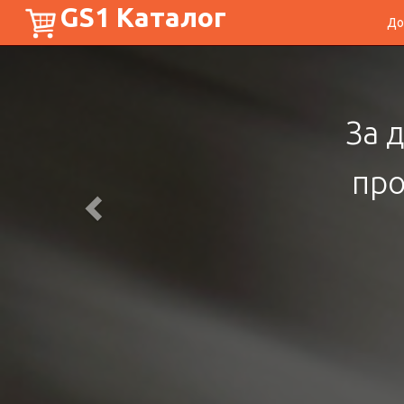
GS1 Каталог
До
Намале
го за