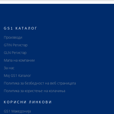
GS1 КАТАЛОГ
Производи
GTIN Регистар
GLN Регистар
Мапа на компании
За нас
Мој GS1 Каталог
Политика за безбедност на веб страницата
Политика за користење на колачиња
КОРИСНИ ЛИНКОВИ
GS1 Македонија