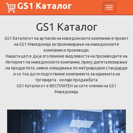
GS1 Каталог
Toggle
navigation
GS1
Каталог
GS1 Каталогот на артикли на македонските компании е проект
на GS1 Македонија за промовирање на македонските
компании и производи.
Нашата цел е да ја зголемеме видливоста на прозиводите на
Интернет на македонските компании, преку дигитализирање
на продуктите, нивно опишување по меѓународни стандарди
и со тоа да ги подготвиме компаниите за иднината на
трговијата - онлајн продажбата.
GS1 Каталогот е БЕСПЛАТЕН за сите членки на GS1
Македонија.