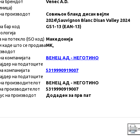
на брендот
Venec A.D.
иница)
на производот
Совињон бланд дисан вејли
2024\Sauvignon Blanc Disan Valley 2024
на бар код
GS1-13 (EAN-13)
ологија
а на потекло (ISO код)
Македонија
и каде што се продава
MK,
изводот
на компанијата
ВЕНЕЦ АД - НЕГОТИНО
ајдер на податоците
на компанијата
5319990919007
ајдер на податоците
на производителот
ВЕНЕЦ АД - НЕГОТИНО
на производителот
5319990919007
ус на производот
Додаден за прв пат