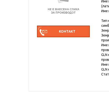
Име 
(лат
Име 
Тип 
симб
Земј
Земј
про
Име 
пров
GLN 
пров
Име 
GLN 
Стат