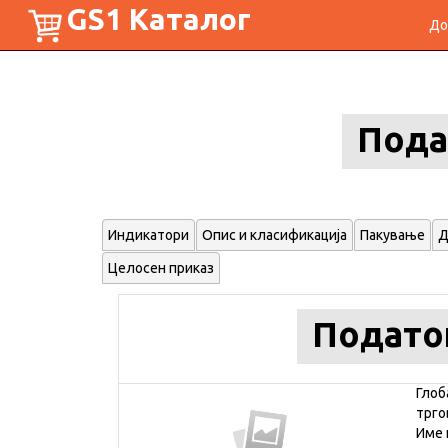
GS1 Каталог
До
Пода
Индикатори
Опис и класификација
Пакување
Д
Целосен приказ
Подато
Глоб
трго
Име 