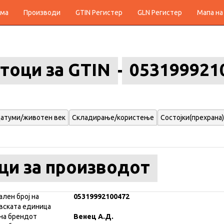
ма
Производи
GTIN Регистер
GLN Регистер
Мапа на
тоци за GTIN
053199921
атуми/животен век
Складирање/користење
Состојки(прехрана)
ци за производот
ален број на
05319992100472
вската единица
на брендот
Венец А.Д.