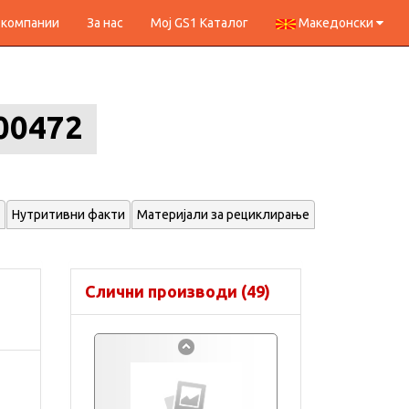
 компании
За нас
Мој GS1 Каталог
Македонски
00472
Нутритивни факти
Материјали за рециклирање
Слични производи (49)