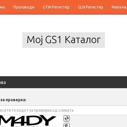
ма
Производи
GTIN Регистер
GLN Регистер
Мапа на
Мој GS1 Каталог
ава
 за проверка: