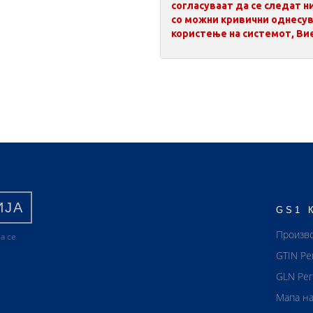
согласуваат да се следат 
со можни кривични однесув
користење на системот, Вие
ИЈА
GS1 
Произв
а се
GTIN Ре
GLN Рег
Мапа на