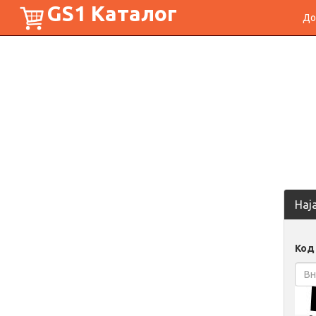
GS1 Каталог
До
Нај
Код