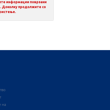
сите информации поврзани
т. Доколку продолжите со
ористење.
ство
т
е на