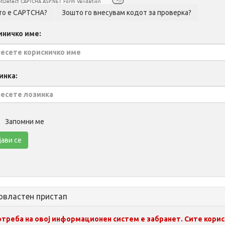
tDetect CAPTCHA ASP.NET Form Validation
иничко име:
инка:
Запомни ме
овластен пристап
отреба на овој информационен систем е забранет. Сите кори