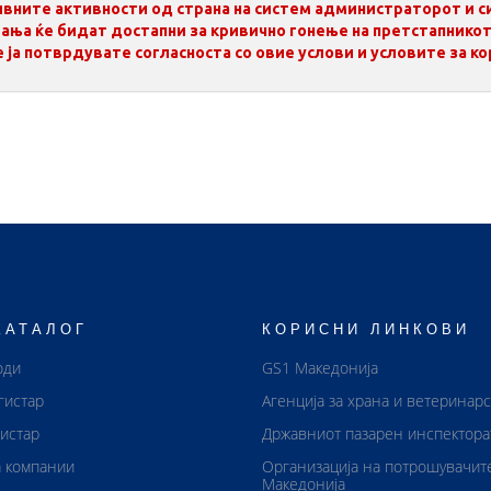
нивните активности од страна на систем администраторот и 
ања ќе бидат достапни за кривично гонење на претстапнико
 ја потврдувате согласноста со овие услови и условите за к
КАТАЛОГ
КОРИСНИ ЛИНКОВИ
оди
GS1 Македонија
гистар
Агенција за храна и ветеринар
истар
Државниот пазарен инспектора
 компании
Организација на потрошувачит
Македонија