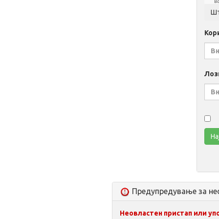
Bo
Кор
Лоз
Предупредување за не
Неовластен пристап или уп