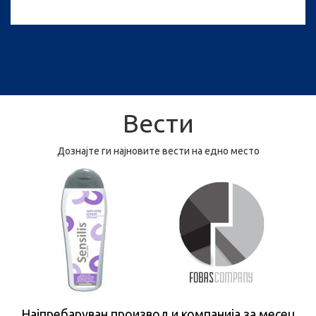
Вести
Дознајте ги најновите вести на едно место
Најпребаруван производ и компанија за месец