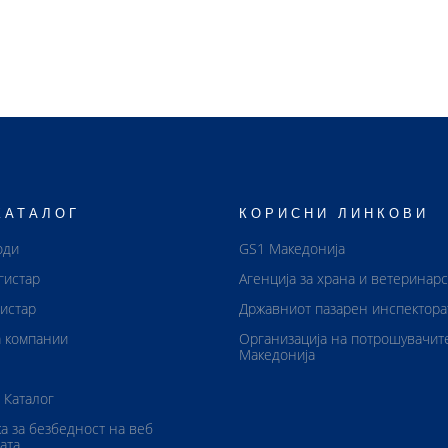
КАТАЛОГ
КОРИСНИ ЛИНКОВИ
оди
GS1 Македонија
гистар
Агенција за храна и ветеринар
истар
Државниот пазарен инспектора
 компании
Организација на потрошувачит
Македонија
 Каталог
а за безбедност на веб
ата