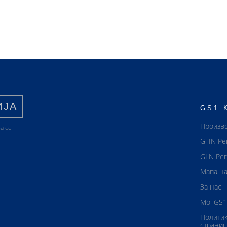
ИЈА
GS1 
Произв
а се
GTIN Ре
GLN Рег
Мапа на
За нас
Мој GS1
Политик
страниц