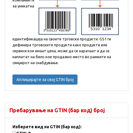
компаниите
за уникатна
идентификација на своите трговски продукти. GS1 ги
дефинира трговските продукти како продукти или
сервиси кои имаат цена, може да се нарачаат и да се
наплатат на било кое продажно место во рамките на
синџирот на снабдување.
Аплицирајте за свој GTIN број
Пребарување на GTIN (бар код) број
Изберете вид на GTIN (бар код):