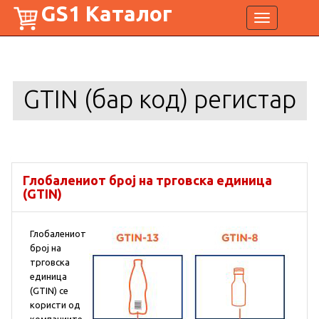
GS1 Каталог
Toggle
navigation
GTIN (бар код) регистар
Глобалениот број на трговска единица
(GTIN)
Глобалениот
број на
трговска
единица
(GTIN) се
користи од