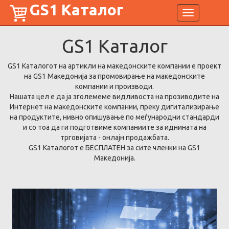
GS1 Каталог
Toggle
navigation
GS1
Каталог
GS1 Каталогот на артикли на македонските компании е проект
на GS1 Македонија за промовирање на македонските
компании и производи.
Нашата цел е да ја зголемеме видливоста на прозиводите на
Интернет на македонските компании, преку дигитализирање
на продуктите, нивно опишување по меѓународни стандарди
и со тоа да ги подготвиме компаниите за иднината на
трговијата - онлајн продажбата.
GS1 Каталогот е БЕСПЛАТЕН за сите членки на GS1
Македонија.