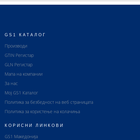
GS1 КАТАЛОГ
Производи
GTIN Регистар
GLN Регистар
Мапа на компании
За нас
Мој GS1 Каталог
Политика за безбедност на веб страницата
Политика за користење на колачиња
КОРИСНИ ЛИНКОВИ
GS1 Македонија