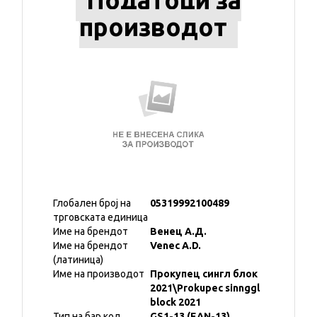
Податоци за
производот
Глобален број на
05319992100489
трговската единица
Име на брендот
Венец А.Д.
Име на брендот
Venec A.D.
(латиница)
Име на производот
Прокупец сингл блок
2021\Prokupec sinnggl
block 2021
Тип на бар код
GS1-13 (EAN-13)