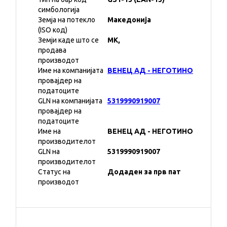
симбологија
Земја на потекло
Македонија
(ISO код)
Земји каде што се
MK,
продава
производот
Име на компанијата
ВЕНЕЦ АД - НЕГОТИНО
провајдер на
податоците
GLN на компанијата
5319990919007
провајдер на
податоците
Име на
ВЕНЕЦ АД - НЕГОТИНО
производителот
GLN на
5319990919007
производителот
Статус на
Додаден за прв пат
производот