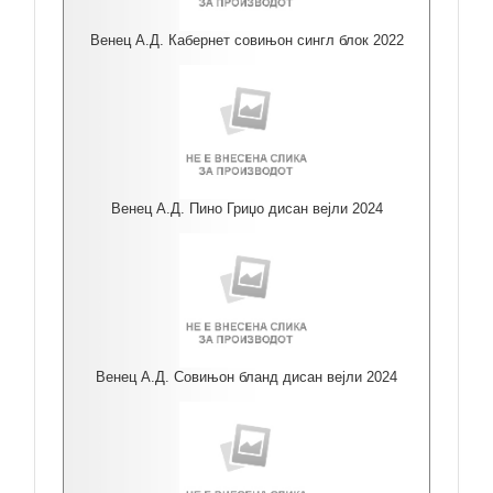
Венец А.Д. Кабернет совињон сингл блок 2022
Венец А.Д. Пино Гриџо дисан вејли 2024
Венец А.Д. Совињон бланд дисан вејли 2024