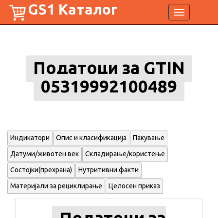
GS1 Каталог
Toggle
navigation
Податоци за GTIN
05319992100489
Индикатори
Опис и класификација
Пакување
Датуми/животен век
Складирање/користење
Состојки(прехрана)
Нутритивни факти
Материјали за рециклирање
Целосен приказ