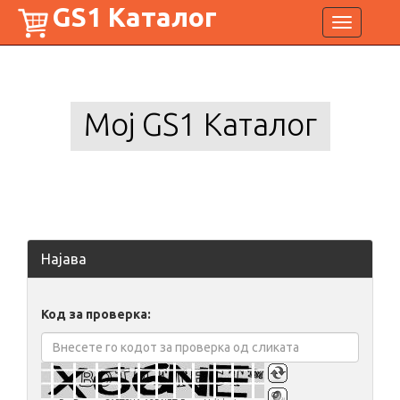
GS1 Каталог
Toggle
navigation
Мој GS1 Каталог
Најава
Код за проверка: