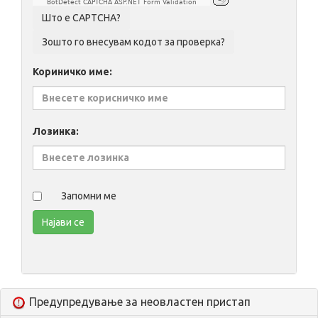
BotDetect CAPTCHA ASP.NET Form Validation
Кориничко име:
Лозинка:
Запомни ме
Предупредување за неовластен пристап