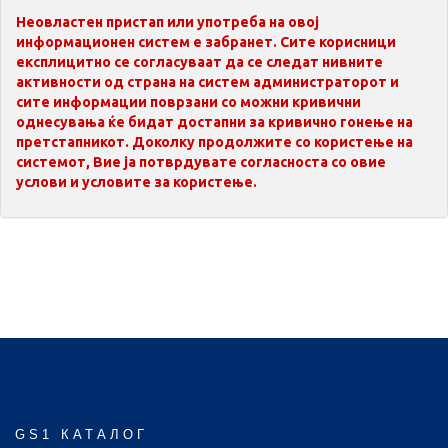
Неовластен пристап или употреба на овој
информационен систем е забранет. Сите корисници
експлицитно се согласуваат да се следат нивните
активности од страна на систем администраторот и
сите информации поврзани со можни кривични
однесувања ќе бидат достапни за кривично гонење на
претстапникот. Доколку продолжите со користење на
системот, Вие ја потврдувате согласноста со овие
услови и условите за користење.
GS1 КАТАЛОГ