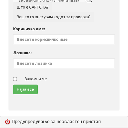
BotDetect CAPTCHA ASP.NET Form Validation
Кориничко име:
Лозинка:
Запомни ме
Предупредување за неовластен пристап