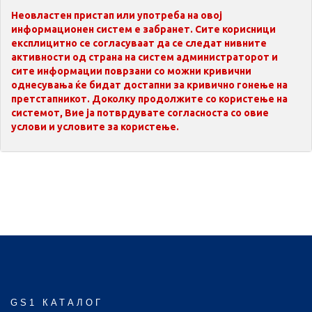
Неовластен пристап или употреба на овој
информационен систем е забранет. Сите корисници
експлицитно се согласуваат да се следат нивните
активности од страна на систем администраторот и
сите информации поврзани со можни кривични
однесувања ќе бидат достапни за кривично гонење на
претстапникот. Доколку продолжите со користење на
системот, Вие ја потврдувате согласноста со овие
услови и условите за користење.
GS1 КАТАЛОГ