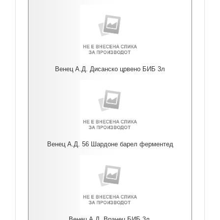
Венец А.Д. Дисанско црвено БИБ 3л
Венец А.Д. 56 Шардоне барел ферментед
Венец А.Д. Вранец БИБ 3л.