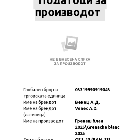
Податоци за
производот
Глобален број на
05319990919045
трговската единица
Име на брендот
Венец А.Д.
Име на брендот
Venec A.D.
(латиница)
Име на производот
Гренаш блан
2025\Grenache blanc
2025
Тип на бар код
GS1-13 (EAN-13)