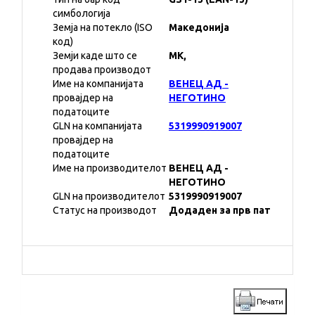
симбологија
Земја на потекло (ISO
Македонија
код)
Земји каде што се
MK,
продава производот
Име на компанијата
ВЕНЕЦ АД -
провајдер на
НЕГОТИНО
податоците
GLN на компанијата
5319990919007
провајдер на
податоците
Име на производителот
ВЕНЕЦ АД -
НЕГОТИНО
GLN на производителот
5319990919007
Статус на производот
Додаден за прв пат