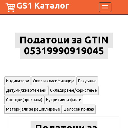
GS1 Каталог
Toggle
navigation
Податоци за GTIN
05319990919045
Индикатори
Опис и класификација
Пакување
Датуми/животен век
Складирање/користење
Состојки(прехрана)
Нутритивни факти
Материјали за рециклирање
Целосен приказ