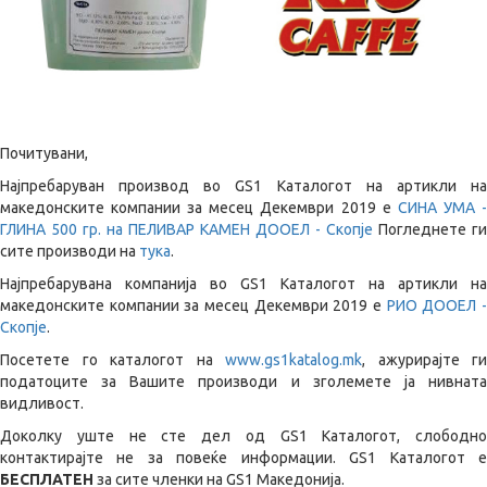
Почитувани,
Најпребаруван производ во GS1 Каталогот на артикли на
македонските компании за месец Декември 2019 е
СИНА УМА 
ГЛИНА 500 гр. на
ПЕЛИВАР КАМЕН ДООЕЛ - Скопје
Погледнете ги
сите производи на
тука
.
Најпребарувана компанија во GS1 Каталогот на артикли на
македонските компании за месец Декември 2019 е
РИО ДООЕЛ 
Скопје
.
Посетете го каталогот на
www.gs1katalog.mk
, ажурирајте ги
податоците за Вашите производи и зголемете ја нивната
видливост.
Доколку уште не сте дел од GS1 Каталогот, слободно
контактирајте не за повеќе информации. GS1 Каталогот е
БЕСПЛАТЕН
за сите членки на GS1 Македонија.