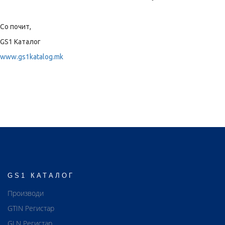
Со почит,
GS1 Каталог
www.gs1katalog.mk
GS1 КАТАЛОГ
Производи
GTIN Регистар
GLN Регистар