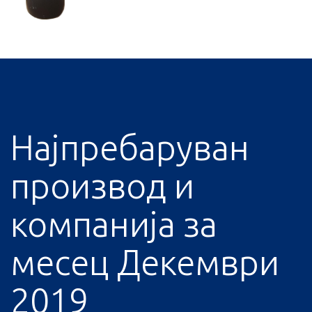
Најпребаруван
производ и
компанија за
месец Декември
2019