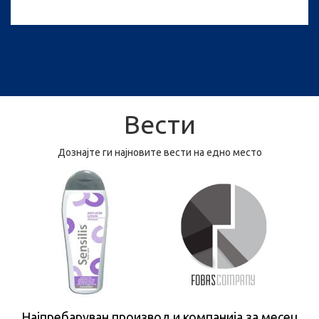
Вести
Дознајте ги најновите вести на едно место
Најпребаруван производ и компанија за месец