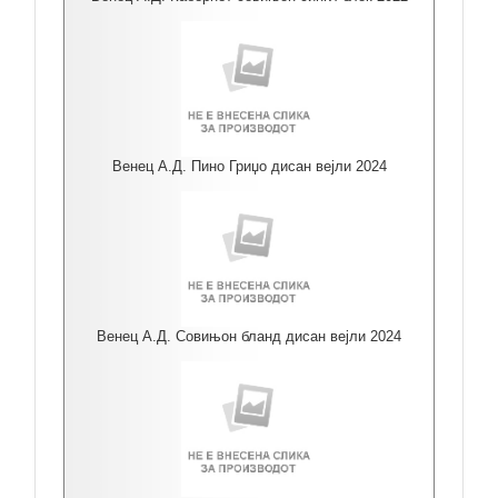
Венец А.Д. Пино Гриџо дисан вејли 2024
Венец А.Д. Совињон бланд дисан вејли 2024