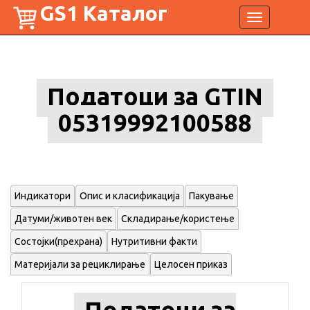
GS1 Каталог
Toggle
navigation
Податоци за GTIN
05319992100588
Индикатори
Опис и класификација
Пакување
Датуми/животен век
Складирање/користење
Состојки(прехрана)
Нутритивни факти
Материјали за рециклирање
Целосен приказ