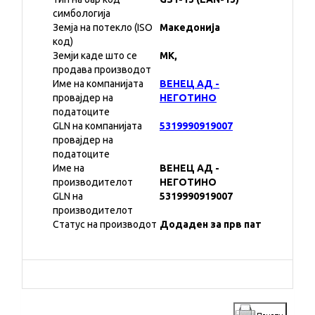
симбологија
Земја на потекло (ISO
Македонија
код)
Земји каде што се
MK,
продава производот
Име на компанијата
ВЕНЕЦ АД -
провајдер на
НЕГОТИНО
податоците
GLN на компанијата
5319990919007
провајдер на
податоците
Име на
ВЕНЕЦ АД -
производителот
НЕГОТИНО
GLN на
5319990919007
производителот
Статус на производот
Додаден за прв пат