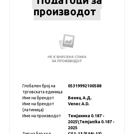
Податоци за
производот
Глобален број на
05319992100588
трговската единица
Име на брендот
Венец А.Д.
Име на брендот
Venec A.D.
(латиница)
Име на производот
Темјаника 0.187 -
2025\Temjanika 0.187 -
2025
Тип на бар код
GS1-13 (EAN-13)