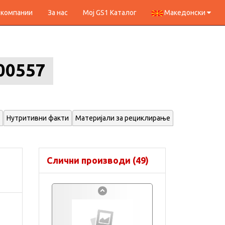
 компании
За нас
Мој GS1 Каталог
Македонски
00557
Нутритивни факти
Материјали за рециклирање
Слични производи (49)