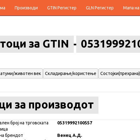
ма
Производи
GTIN Регистер
GLN Регистер
Мапа на
тоци за GTIN
053199921
атуми/животен век
Складирање/користење
Состојки(прехрана)
ци за производот
ален број на трговската
05319992100557
ница
на брендот
Венец А.Д.