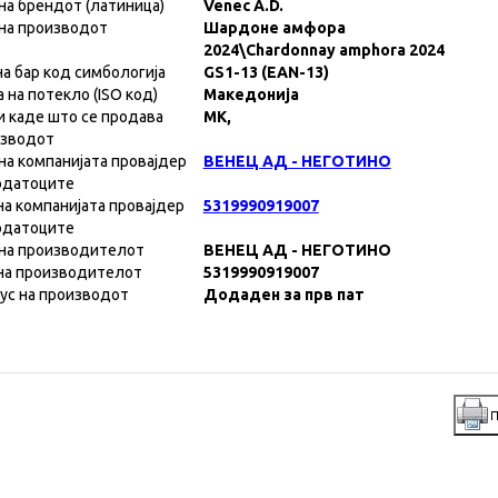
на брендот (латиница)
Venec A.D.
на производот
Шардоне амфора
2024\Chardonnay amphora 2024
на бар код симбологија
GS1-13 (EAN-13)
а на потекло (ISO код)
Македонија
и каде што се продава
MK,
изводот
на компанијата провајдер
ВЕНЕЦ АД - НЕГОТИНО
одатоците
на компанијата провајдер
5319990919007
одатоците
на производителот
ВЕНЕЦ АД - НЕГОТИНО
на производителот
5319990919007
ус на производот
Додаден за прв пат