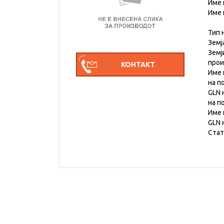
Име 
Име 
Тип 
Земј
Земј
про
Име 
на п
GLN 
на п
Име 
GLN 
Стат