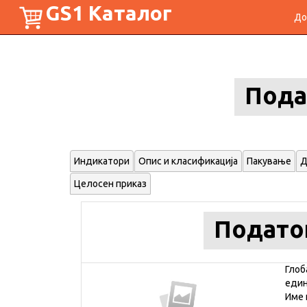
GS1 Каталог
До
Пода
Индикатори
Опис и класификација
Пакување
Д
Целосен приказ
Подато
Глоб
еди
Име 