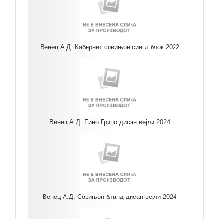
Венец А.Д. Кабернет совињон сингл блок 2022
Венец А.Д. Пино Гриџо дисан вејли 2024
Венец А.Д. Совињон бланд дисан вејли 2024