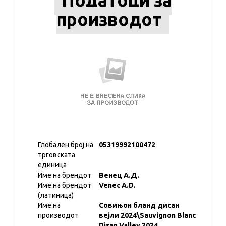
Податоци за
производот
Глобален број на
05319992100472
трговската
единица
Име на брендот
Венец А.Д.
Име на брендот
Venec A.D.
(латиница)
Име на
Совињон бланд дисан
производот
вејли 2024\Sauvignon Blanc
Disan Valley 2024