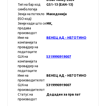
Тип на бар код
GS1-13 (EAN-13)
симбологија
Земја на потекло
Македонија
(ISO код)
Земји каде што се
MK,
продава
производот
Име на
ВЕНЕЦ АД - НЕГОТИНО
компанијата
провајдер на
податоците
GLN на
5319990919007
компанијата
провајдер на
податоците
Име на
ВЕНЕЦ АД - НЕГОТИНО
производителот
GLN на
5319990919007
производителот
Статус на
Додаден за прв пат
производот