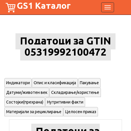
GS1 Каталог
Toggle
navigation
Податоци за GTIN
05319992100472
Индикатори
Опис и класификација
Пакување
Датуми/животен век
Складирање/користење
Состојки(прехрана)
Нутритивни факти
Материјали за рециклирање
Целосен приказ