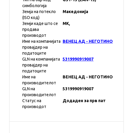
симбологија
Земја на потекло
Македонија
(ISO код)
Земји каде што се
MK,
продава
производот
Име на компанијата
ВЕНЕЦ АД - НЕГОТИНО
провајдер на
податоците
GLN на компанијата
5319990919007
провајдер на
податоците
Име на
ВЕНЕЦ АД - НЕГОТИНО
производителот
GLN на
5319990919007
производителот
Статус на
Додаден за прв пат
производот