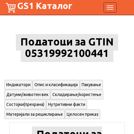
GS1 Каталог
Toggle
navigation
Податоци за GTIN
05319992100441
Индикатори
Опис и класификација
Пакување
Датуми/животен век
Складирање/користење
Состојки(прехрана)
Нутритивни факти
Материјали за рециклирање
Целосен приказ