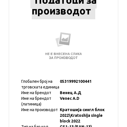
Податоци за
производот
Глобален број на
05319992100441
трговската единица
Име на брендот
Венец А.Д
Име на брендот
Venec A.D
(латиница)
Име на производот
Кратошија сингл блок
2022\Kratoshija single
block 2022
Тип на бар код
GS1-13 (EAN-13)