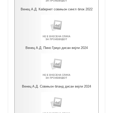
Венец А.Д. Кабернет совињон сингл блок 2022
Венец А.Д. Пино Гриџо дисан вејли 2024
Венец А.Д. Совињон бланд дисан вејли 2024